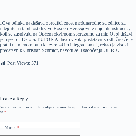
„Ova odluka naglašava opredijeljenost međunarodne zajednice za
integritet i stabilnost države Bosne i Hercegovine i njenih institucija,
koji se zasnivaju na Općem okvirnom sporazumu za mir. Ovoj državi
je mjesto u Evropi. EUFOR Althea i visoki predstavnik odlučno će je
pratiti na njenom putu ka evropskim integracijama“, rekao je visoki
predstavnik Christian Schmidt, navodi se u saopćenju OHR-a.
Post Views:
371
Leave a Reply
Vaša email adresa neće biti objavljivana.
Neophodna polja su označena
sa
*
Name
*