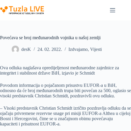
Skip
to
content
Povećava se broj međunarodnih vojnika u našoj zemlji
desK
24. 02. 2022.
Izdvajamo
,
Vijesti
Ova odluka naglašava opredijeljenost međunarodne zajednice za
integritet i stabilnost države BiH, izjavio je Schmidt
Povodom informacija o pojačanom prisustvu EUFOR-a u BiH,
odnosno da će broj međunarodnih trupa biti povećan za 500, oglasio se
visoki predstavnik Christian Schmidt, pozdravivši ovu odluku.
– Visoki predstavnik Christian Schmidt izričito pozdravlja odluku da se
ojačaju privremene rezervne snage pri misiji EUFOR-a Althea u cijeloj
Bosni i Hercegovini, čime se u značajnom obimu povećavaju
kapaciteti i prisutnost EUFOR-a.