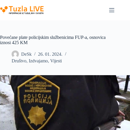
Skip
to
content
Povećane plate policijskim službenicima FUP-a, osnovica
iznosi 425 KM
DeSk
26. 01. 2024.
Društvo
,
Izdvajamo
,
Vijesti