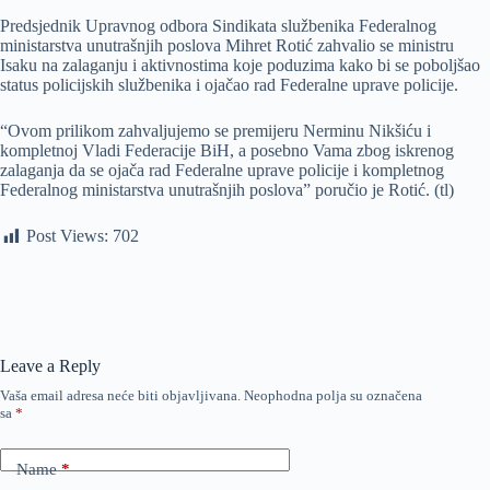
Predsjednik Upravnog odbora Sindikata službenika Federalnog
ministarstva unutrašnjih poslova Mihret Rotić zahvalio se ministru
Isaku na zalaganju i aktivnostima koje poduzima kako bi se poboljšao
status policijskih službenika i ojačao rad Federalne uprave policije.
“Ovom prilikom zahvaljujemo se premijeru Nerminu Nikšiću i
kompletnoj Vladi Federacije BiH, a posebno Vama zbog iskrenog
zalaganja da se ojača rad Federalne uprave policije i kompletnog
Federalnog ministarstva unutrašnjih poslova” poručio je Rotić. (tl)
Post Views:
702
Leave a Reply
Vaša email adresa neće biti objavljivana.
Neophodna polja su označena
sa
*
Name
*