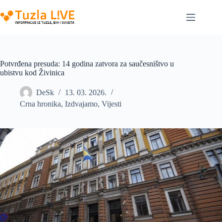
Skip
to
content
Potvrđena presuda: 14 godina zatvora za saučesništvo u
ubistvu kod Živinica
DeSk
13. 03. 2026.
Crna hronika
,
Izdvajamo
,
Vijesti