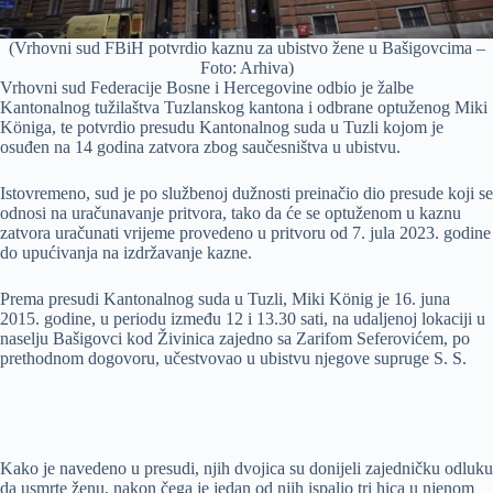
(Vrhovni sud FBiH potvrdio kaznu za ubistvo žene u Bašigovcima –
Foto: Arhiva)
Vrhovni sud Federacije Bosne i Hercegovine odbio je žalbe
Kantonalnog tužilaštva Tuzlanskog kantona i odbrane optuženog Miki
Königa, te potvrdio presudu Kantonalnog suda u Tuzli kojom je
osuđen na 14 godina zatvora zbog saučesništva u ubistvu.
Istovremeno, sud je po službenoj dužnosti preinačio dio presude koji se
odnosi na uračunavanje pritvora, tako da će se optuženom u kaznu
zatvora uračunati vrijeme provedeno u pritvoru od 7. jula 2023. godine
do upućivanja na izdržavanje kazne.
Prema presudi Kantonalnog suda u Tuzli, Miki König je 16. juna
2015. godine, u periodu između 12 i 13.30 sati, na udaljenoj lokaciji u
naselju Bašigovci kod Živinica zajedno sa Zarifom Seferovićem, po
prethodnom dogovoru, učestvovao u ubistvu njegove supruge S. S.
Kako je navedeno u presudi, njih dvojica su donijeli zajedničku odluku
da usmrte ženu, nakon čega je jedan od njih ispalio tri hica u njenom