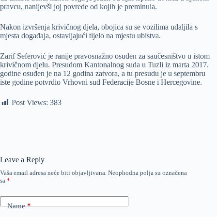
pravcu, nanijevši joj povrede od kojih je preminula.
Nakon izvršenja krivičnog djela, obojica su se vozilima udaljila s
mjesta događaja, ostavljajući tijelo na mjestu ubistva.
Zarif Seferović je ranije pravosnažno osuđen za saučesništvo u istom
krivičnom djelu. Presudom Kantonalnog suda u Tuzli iz marta 2017.
godine osuđen je na 12 godina zatvora, a tu presudu je u septembru
iste godine potvrdio Vrhovni sud Federacije Bosne i Hercegovine.
Post Views:
383
Leave a Reply
Vaša email adresa neće biti objavljivana.
Neophodna polja su označena
sa
*
Name
*