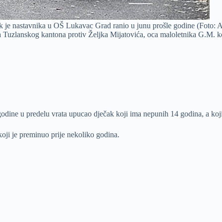
k je nastavnika u OŠ Lukavac Grad ranio u junu prošle godine (Foto: A
Tuzlanskog kantona protiv Željka Mijatovića, oca maloletnika G.M. koji
ine u predelu vrata upucao dječak koji ima nepunih 14 godina, a koji
 koji je preminuo prije nekoliko godina.