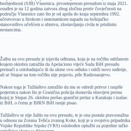
bezbjednosti (SJB) Vlasenica, prvostepenom presudom iz maja 2021.
osuđen je na 12 godina zatvora zbog zločina protiv čovječnosti na
području Vlasenice zato što je od aprila do kraja septembra 1992.
učestvovao u širokom i sistematskom napadu na bošnjačko
stanovništvo učešćem u ubistvu, zlostavljanju civila te prisilnim
nestancima.
Žalbu na ovu presudu je izjavila odbrana, koja je na ročištu održanom
krajem oktobra zatražila da Apelaciono vijeće Suda BiH presudu
preinači u oslobađajuću ili da ukine ovu odluku i održi novo suđenje,
ali se Stupar na tom ročištu nije pojavio, piše Radiosarajevo.
Nakon toga je Tužilaštvo zatražilo da mu se odredi pritvor i raspiše
potjernica nakon što je Granična policija dostavila obavijest prema
kojoj je Stupar 26. oktobra prešao granični prelaz u Karakaju i izašao
iz BiH, o čemu je BIRN BiH ranije pisao.
Tužilaštvo se nije žalilo na ovu presudu, te je ona postala pravosnažna
u odnosu na Zorana Tešića zvanog Koke, koji je u svojstvu pripadnika
Vojske Republike Srpske (VRS) oslobođen optužbi za pojedine tačke
optužnice skupa sa Stuparom.