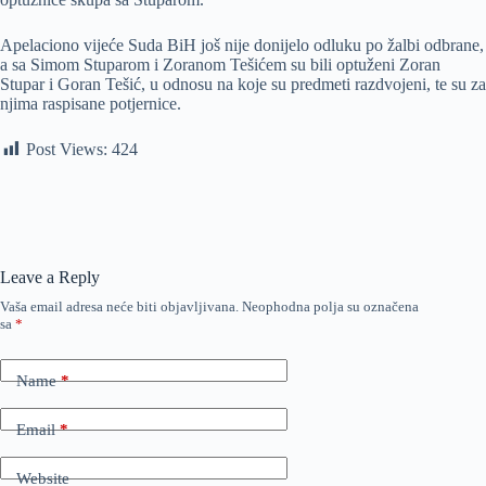
Apelaciono vijeće Suda BiH još nije donijelo odluku po žalbi odbrane,
a sa Simom Stuparom i Zoranom Tešićem su bili optuženi Zoran
Stupar i Goran Tešić, u odnosu na koje su predmeti razdvojeni, te su za
njima raspisane potjernice.
Post Views:
424
Leave a Reply
Vaša email adresa neće biti objavljivana.
Neophodna polja su označena
sa
*
Name
*
Email
*
Website