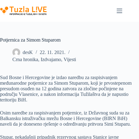
Skip
to
content
Potjernica za Simom Stuparom
desK
22. 11. 2021.
Crna hronika
,
Izdvajamo
,
Vijesti
Sud Bosne i Hercegovine je izdao naredbu za raspisivanjem
međunarodne potjernice za Simom Stuparom, koji je prvostepenom
presudom osuđen na 12 godina zatvora za zločine počinjene na
području Vlasenice, a nakon informacija Tužilaštva da je napustio
teritoriju BiH.
Osim naredbe za raspisivanjem potjernice, iz Državnog suda su za
Balkansku istraživačku mrežu Bosne i Hercegovine (BIRN BiH)
naveli da je doneseno rješenje o određivanju pritvora Simi Stuparu.
Stupar, nekadašnji pripadnik rezervnog sastava Stanice javne