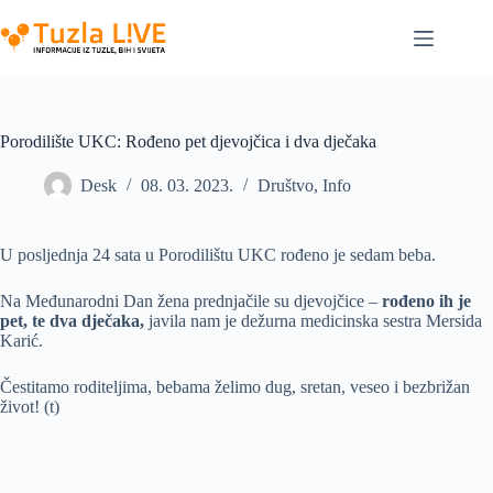
Skip
to
content
Porodilište UKC: Rođeno pet djevojčica i dva dječaka
Desk
08. 03. 2023.
Društvo
,
Info
U posljednja 24 sata u Porodilištu UKC rođeno je sedam beba.
Na Međunarodni Dan žena prednjačile su djevojčice –
rođeno ih je
pet, te dva dječaka,
javila nam je dežurna medicinska sestra Mersida
Karić.
Čestitamo roditeljima, bebama želimo dug, sretan, veseo i bezbrižan
život! (t)