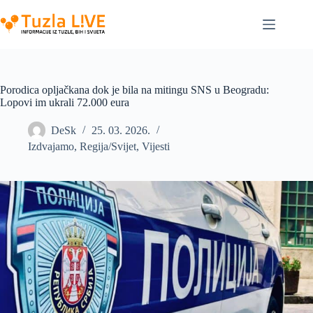
Skip
to
content
Porodica opljačkana dok je bila na mitingu SNS u Beogradu:
Lopovi im ukrali 72.000 eura
DeSk
25. 03. 2026.
Izdvajamo
,
Regija/Svijet
,
Vijesti