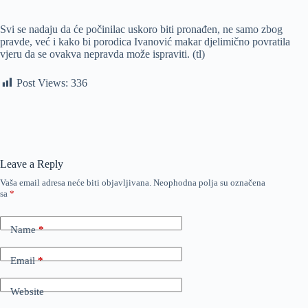
Svi se nadaju da će počinilac uskoro biti pronađen, ne samo zbog
pravde, već i kako bi porodica Ivanović makar djelimično povratila
vjeru da se ovakva nepravda može ispraviti. (tl)
Post Views:
336
Leave a Reply
Vaša email adresa neće biti objavljivana.
Neophodna polja su označena
sa
*
Name
*
Email
*
Website