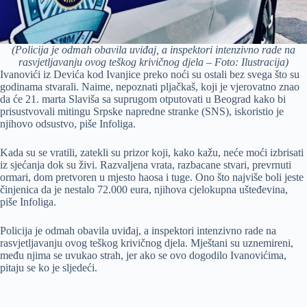
(Policija je odmah obavila uviđaj, a inspektori intenzivno rade na
rasvjetljavanju ovog teškog krivičnog djela – Foto: Ilustracija)
Ivanovići iz Devića kod Ivanjice preko noći su ostali bez svega što su
godinama stvarali. Naime, nepoznati pljačkaš, koji je vjerovatno znao
da će 21. marta Slaviša sa suprugom otputovati u Beograd kako bi
prisustvovali mitingu Srpske napredne stranke (SNS), iskoristio je
njihovo odsustvo, piše Infoliga.
Kada su se vratili, zatekli su prizor koji, kako kažu, neće moći izbrisati
iz sjećanja dok su živi. Razvaljena vrata, razbacane stvari, prevrnuti
ormari, dom pretvoren u mjesto haosa i tuge. Ono što najviše boli jeste
činjenica da je nestalo 72.000 eura, njihova cjelokupna ušteđevina,
piše Infoliga.
Policija je odmah obavila uviđaj, a inspektori intenzivno rade na
rasvjetljavanju ovog teškog krivičnog djela. Mještani su uznemireni,
među njima se uvukao strah, jer ako se ovo dogodilo Ivanovićima,
pitaju se ko je sljedeći.