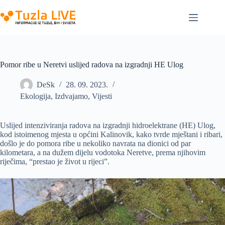
Skip
to
content
Pomor ribe u Neretvi uslijed radova na izgradnji HE Ulog
DeSk
28. 09. 2023.
Ekologija
,
Izdvajamo
,
Vijesti
Uslijed intenziviranja radova na izgradnji hidroelektrane (HE) Ulog,
kod istoimenog mjesta u općini Kalinovik, kako tvrde mještani i ribari,
došlo je do pomora ribe u nekoliko navrata na dionici od par
kilometara, a na dužem dijelu vodotoka Neretve, prema njihovim
riječima, “prestao je život u rijeci”.