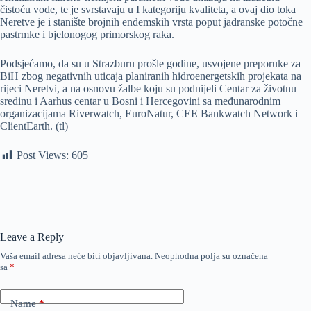
čistoću vode, te je svrstavaju u I kategoriju kvaliteta, a ovaj dio toka
Neretve je i stanište brojnih endemskih vrsta poput jadranske potočne
pastrmke i bjelonogog primorskog raka.
Podsjećamo, da su u Strazburu prošle godine, usvojene preporuke za
BiH zbog negativnih uticaja planiranih hidroenergetskih projekata na
rijeci Neretvi, a na osnovu žalbe koju su podnijeli Centar za životnu
sredinu i Aarhus centar u Bosni i Hercegovini sa međunarodnim
organizacijama Riverwatch, EuroNatur, CEE Bankwatch Network i
ClientEarth. (tl)
Post Views:
605
Leave a Reply
Vaša email adresa neće biti objavljivana.
Neophodna polja su označena
sa
*
Name
*