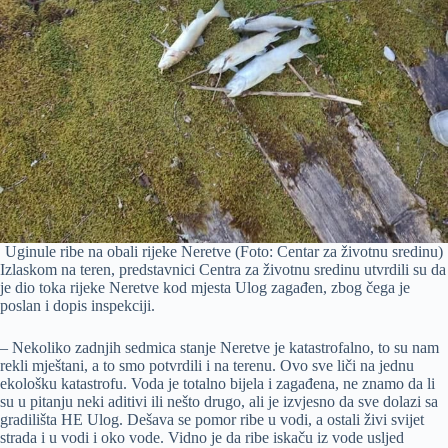
Uginule ribe na obali rijeke Neretve (Foto: Centar za životnu sredinu)
Izlaskom na teren, predstavnici Centra za životnu sredinu utvrdili su da
je dio toka rijeke Neretve kod mjesta Ulog zagađen, zbog čega je
poslan i dopis inspekciji.
– Nekoliko zadnjih sedmica stanje Neretve je katastrofalno, to su nam
rekli mještani, a to smo potvrdili i na terenu. Ovo sve liči na jednu
ekološku katastrofu. Voda je totalno bijela i zagađena, ne znamo da li
su u pitanju neki aditivi ili nešto drugo, ali je izvjesno da sve dolazi sa
gradilišta HE Ulog. Dešava se pomor ribe u vodi, a ostali živi svijet
strada i u vodi i oko vode. Vidno je da ribe iskaču iz vode usljed