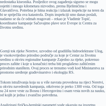
nedostatka kiseonika. Posljedice ovog zagađenja sigurno se mogu
osjetiti i mnogo kilometara nizvodno, prema Bjelimićima i
Glavatičevu. Potrebna je hitna reakcija i izlazak inspekcije na teren da
bi se spriječila ova katastrofa. Dopis inspekciji smo danas poslali,
nadamo se da će odmah reagovati – rekao je Vladimir Topić,
koordinator kampanje Sačuvajmo plave srce Evrope iz Centra za
životnu sredinu.
Gornji tok rijeke Neretve, uzvodno od gradilišta hidroelektrane Ulog,
je visokovrijedno prirodno područje za koje je Centar za životnu
sredinu u okviru regionalne kampanje Zajedno za rijeke, pokrenuo
proces zaštite i koje u konačnici treba biti proglašeno zaštićenim
prirodnim staništem. Ovaj proces se trenutno vodi kod Ministarstva za
prostorno uređenje građevinarstvo i ekologiju RS.
Tokom istraživanja koja su u više navrata provedena na rijeci Neretvi,
u okviru navedenih kampanja, otkriveno je preko 1300 vrsta. Od toga
su 24 nove vrste za Bosnu i Hercegovinu i osam vrsta novih za nauku,
od kojih je jedna i zvanično potvrđena.
Analizirani fizičko-hemijski parametri vode ukazuju na izuzetnu