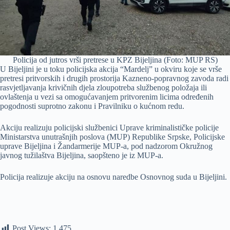
Policija od jutros vrši pretrese u KPZ Bijeljina (Foto: MUP RS)
U Bijeljini je u toku policijska akcija “Mardelj” u okviru koje se vrše
pretresi pritvorskih i drugih prostorija Kazneno-popravnog zavoda radi
rasvjetljavanja krivičnih djela zloupotreba službenog položaja ili
ovlaštenja u vezi sa omogućavanjem pritvorenim licima određenih
pogodnosti suprotno zakonu i Pravilniku o kućnom redu.
Akciju realizuju policijski službenici Uprave kriminalističke policije
Ministarstva unutrašnjih poslova (MUP) Republike Srpske, Policijske
uprave Bijeljina i Žandarmerije MUP-a, pod nadzorom Okružnog
javnog tužilaštva Bijeljina, saopšteno je iz MUP-a.
Policija realizuje akciju na osnovu naredbe Osnovnog suda u Bijeljini.
Post Views:
1.475