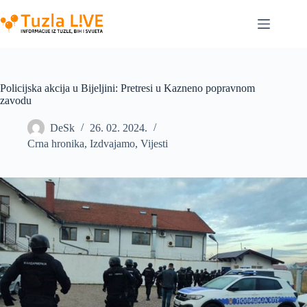
Skip
to
content
Policijska akcija u Bijeljini: Pretresi u Kazneno popravnom
zavodu
DeSk
26. 02. 2024.
Crna hronika
,
Izdvajamo
,
Vijesti