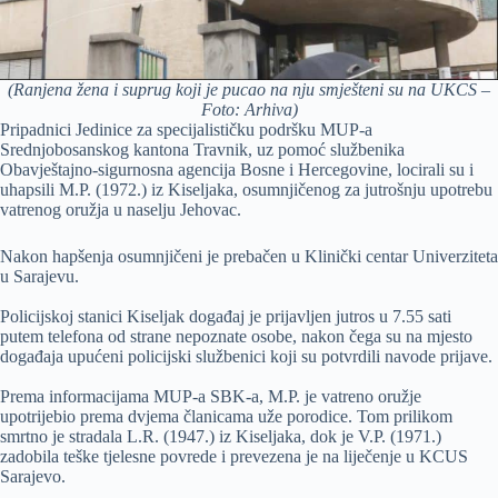
(Ranjena žena i suprug koji je pucao na nju smješteni su na UKCS –
Foto: Arhiva)
Pripadnici Jedinice za specijalističku podršku MUP-a
Srednjobosanskog kantona Travnik, uz pomoć službenika
Obavještajno-sigurnosna agencija Bosne i Hercegovine, locirali su i
uhapsili M.P. (1972.) iz Kiseljaka, osumnjičenog za jutrošnju upotrebu
vatrenog oružja u naselju Jehovac.
Nakon hapšenja osumnjičeni je prebačen u Klinički centar Univerziteta
u Sarajevu.
Policijskoj stanici Kiseljak događaj je prijavljen jutros u 7.55 sati
putem telefona od strane nepoznate osobe, nakon čega su na mjesto
događaja upućeni policijski službenici koji su potvrdili navode prijave.
Prema informacijama MUP-a SBK-a, M.P. je vatreno oružje
upotrijebio prema dvjema članicama uže porodice. Tom prilikom
smrtno je stradala L.R. (1947.) iz Kiseljaka, dok je V.P. (1971.)
zadobila teške tjelesne povrede i prevezena je na liječenje u KCUS
Sarajevo.