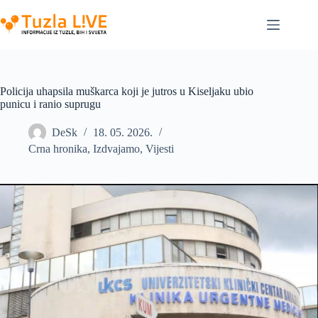
Skip
to
content
Policija uhapsila muškarca koji je jutros u Kiseljaku ubio
punicu i ranio suprugu
DeSk
18. 05. 2026.
Crna hronika
,
Izdvajamo
,
Vijesti