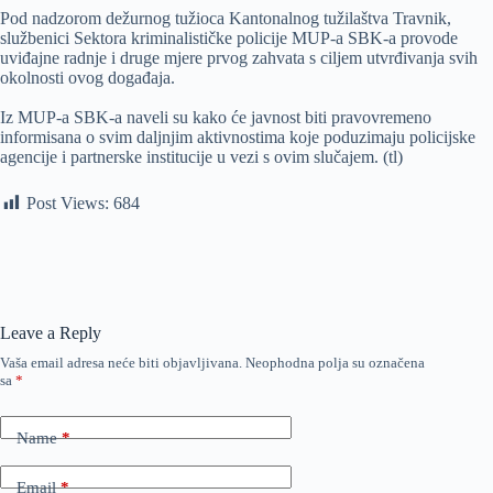
Pod nadzorom dežurnog tužioca Kantonalnog tužilaštva Travnik,
službenici Sektora kriminalističke policije MUP-a SBK-a provode
uviđajne radnje i druge mjere prvog zahvata s ciljem utvrđivanja svih
okolnosti ovog događaja.
Iz MUP-a SBK-a naveli su kako će javnost biti pravovremeno
informisana o svim daljnjim aktivnostima koje poduzimaju policijske
agencije i partnerske institucije u vezi s ovim slučajem. (tl)
Post Views:
684
Leave a Reply
Vaša email adresa neće biti objavljivana.
Neophodna polja su označena
sa
*
Name
*
Email
*