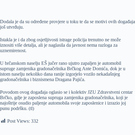
Dodala je da su određene provjere u toku te da se motivi ovih događaja
još utvrđuju.
Istakla je i da zbog osjetljivosti istrage policija trenutno ne može
iznositi više detalja, ali je naglasila da javnost nema razloga za
uznemirenost.
U brčanskom naselju EŠ jučer rano ujutro zapaljen je automobil
supruge zamjenika gradonačelnika Brčkog Ante Domića, dok je u
istom naselju nekoliko dana ranije izgorjelo vozilo nekadašnjeg
gradonačelnika i biznismena Dragana Pajića.
Povodom ovog događaja oglasio se i kolektiv JZU Zdravstveni centar
Brčko, gdje je zaposlena supruga zamjenika gradonačelnika, koji je
najoštrije osudio paljenje automobila svoje zaposlenice i izrazio joj
punu podršku. (tl)
Post Views:
332