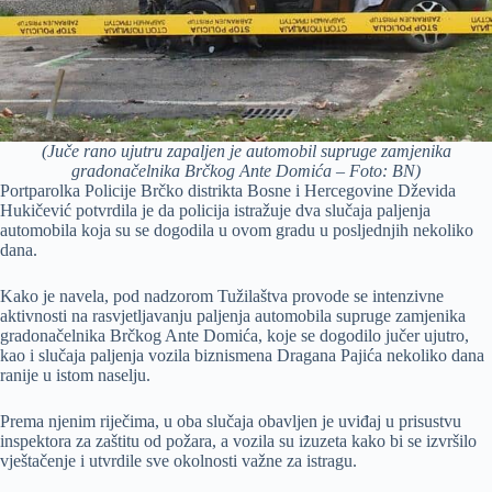
(Juče rano ujutru zapaljen je automobil supruge zamjenika
gradonačelnika Brčkog Ante Domića – Foto: BN)
Portparolka Policije Brčko distrikta Bosne i Hercegovine Dževida
Hukičević potvrdila je da policija istražuje dva slučaja paljenja
automobila koja su se dogodila u ovom gradu u posljednjih nekoliko
dana.
Kako je navela, pod nadzorom Tužilaštva provode se intenzivne
aktivnosti na rasvjetljavanju paljenja automobila supruge zamjenika
gradonačelnika Brčkog Ante Domića, koje se dogodilo jučer ujutro,
kao i slučaja paljenja vozila biznismena Dragana Pajića nekoliko dana
ranije u istom naselju.
Prema njenim riječima, u oba slučaja obavljen je uviđaj u prisustvu
inspektora za zaštitu od požara, a vozila su izuzeta kako bi se izvršilo
vještačenje i utvrdile sve okolnosti važne za istragu.