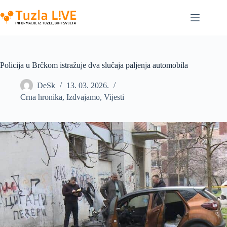
Skip
to
content
Policija u Brčkom istražuje dva slučaja paljenja automobila
DeSk
13. 03. 2026.
Crna hronika
,
Izdvajamo
,
Vijesti