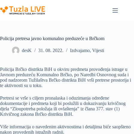
Skip
to
content
Policija pretresa javno komunalno preduzeće u Brčkom
desK
31. 08. 2022.
Izdvajamo
,
Vijesti
Policija Brčko distrikta BiH u okviru predmeta provođenja istrage u
Javnom preduzeću Komunalno Brčko, po Naredbi Osnovnog suda i
pod nadzorom Tužilaštva Brčko distrikta BiH vrši pretrese prostorija i
te aktivnosti su u toku.
Pretresi se vrše s ciljem pronalaska i oduzimanja određene
dokumentacije i predmeta koji bi poslužili u dokazivanju krivičnog
djela “Zloupotreba položaja ili ovlaštenja” iz člana 377. stav (1)
Krivičnog zakona Brčko distrikta BiH.
Više informacija o navedenim aktivnostima i detaljima biće saopšteno
nakon provedenih istražnih radnji.