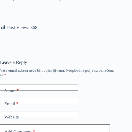
Post Views:
368
Leave a Reply
Vaša email adresa neće biti objavljivana.
Neophodna polja su označena
sa
*
Name
*
Email
*
Website
Add Comment
*