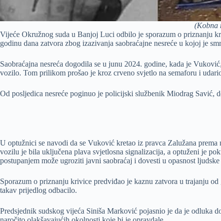
(Kobna 
Vijeće Okružnog suda u Banjoj Luci odbilo je sporazum o priznanju kri
godinu dana zatvora zbog izazivanja saobraćajne nesreće u kojoj je sm
Saobraćajna nesreća dogodila se u junu 2024. godine, kada je Vuković
vozilo. Tom prilikom prošao je kroz crveno svjetlo na semaforu i udari
Od posljedica nesreće poginuo je policijski službenik Miodrag Savić, d
U optužnici se navodi da se Vuković kretao iz pravca Zalužana prema n
vozilu je bila uključena plava svjetlosna signalizacija, a optuženi je p
postupanjem može ugroziti javni saobraćaj i dovesti u opasnost ljudske 
Sporazum o priznanju krivice predviđao je kaznu zatvora u trajanju od
takav prijedlog odbacilo.
Predsjednik sudskog vijeća Siniša Marković pojasnio je da je odluka do
naročito olakšavajućih okolnosti koje bi je opravdale.