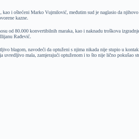
, kao i oštećeni Marko Vujmilović, međutim sud je naglasio da njihovo 
govorene kazne.
znosu od 80.000 konvertibilnih maraka, kao i naknadu troškova izgradnj
Ilijanu Rađević.
jivo blagom, navodeći da optuženi s njima nikada nije stupio u kontakt n
ija uvredljivo mala, zamjerajući optuženom i to što nije lično pokušao s