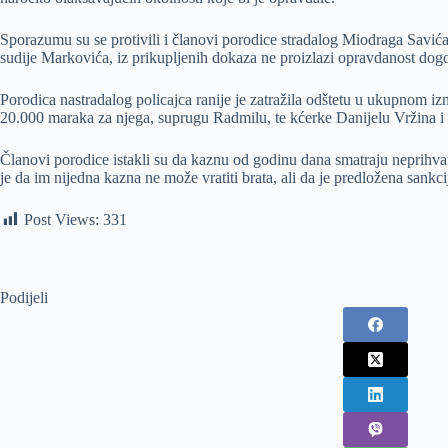
Sporazumu su se protivili i članovi porodice stradalog Miodraga Savića
sudije Markovića, iz prikupljenih dokaza ne proizlazi opravdanost do
Porodica nastradalog policajca ranije je zatražila odštetu u ukupnom i
20.000 maraka za njega, suprugu Radmilu, te kćerke Danijelu Vržina i 
Članovi porodice istakli su da kaznu od godinu dana smatraju neprihvatl
je da im nijedna kazna ne može vratiti brata, ali da je predložena sankc
Post Views:
331
Podijeli