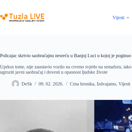
Skip
to
content
Vijesti
Policajac skrivio saobraćajnu nesreću u Banjoj Luci u kojoj je poginuo 
Uprkos tome, nije zaustavio vozilo na crveno svjetlo na semaforu, iak
ugroziti javni saobraćaj i dovesti u opasnost ljudske živote
DeSk
09. 02. 2026.
Crna hronika
,
Izdvajamo
,
Vijesti