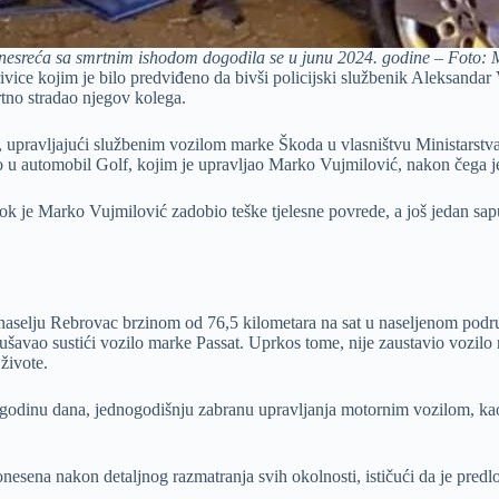
nesreća sa smrtnim ishodom dogodila se u junu 2024. godine – Foto:
vice kojim je bilo predviđeno da bivši policijski službenik Aleksandar
rtno stradao njegov kolega.
, upravljajući službenim vozilom marke Škoda u vlasništvu Ministarstv
o u automobil Golf, kojim je upravljao Marko Vujmilović, nakon čega je 
ok je Marko Vujmilović zadobio teške tjelesne povrede, a još jedan sapu
aselju Rebrovac brzinom od 76,5 kilometara na sat u naseljenom područ
okušavao sustići vozilo marke Passat. Uprkos tome, nije zaustavio vozilo
živote.
 godinu dana, jednogodišnju zabranu upravljanja motornim vozilom, kao 
nesena nakon detaljnog razmatranja svih okolnosti, ističući da je pred