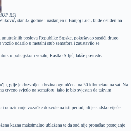
 MUP RS)
 Vuković, star 32 godine i nastanjen u Banjoj Luci, bude osuđen na
a unutrašnjih poslova Republike Srpske, pokušavao sustići drugo
vozilo udarilo u metalni stub semafora i zaustavilo se.
tnik u policijskom vozilu, Rastko Srljić, lakše povrede.
ju, gdje je dozvoljena brzina ograničena na 50 kilometara na sat. Na
 na crveno svjetlo na semaforu, iako je bio svjestan da takvim
i oduzimanje vozačke dozvole na isti period, ali je sudsko vijeće
ložena kazna maksimalno ublažena te da sud nije pronašao postojanje