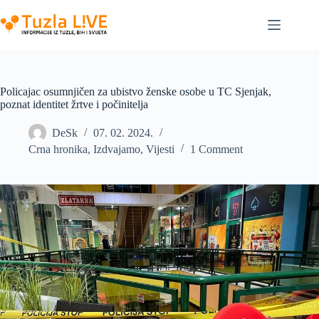
Skip
to
content
Policajac osumnjičen za ubistvo ženske osobe u TC Sjenjak,
poznat identitet žrtve i počinitelja
DeSk
07. 02. 2024.
Crna hronika
,
Izdvajamo
,
Vijesti
1 Comment