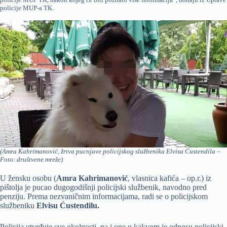
policije MUP-a TK.
(Amra Kahrimanović, žrtva pucnjave policijskog službenika Elvisa Ćustendila –
Foto: društvene mreže)
U žensku osobu (
Amra Kahrimanović
, vlasnica kafića – op.r.) iz
pištolja je pucao dugogodišnji policijski službenik, navodno pred
penziju. Prema nezvaničnim informacijama, radi se o policijskom
službeniku
Elvisu Ćustendilu.
Policija utvrđuje sve okolnosti, pa i one u kakvom je odnosu policijski