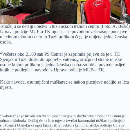
Istražuju se detalji ubistva u tuzlanskom tržnom centru (Foto: A. Bešić)
Uprava policije MUP-a TK oglasila se povodom večerašnje pucnjave
u jednom tržnom centru u Tuzli prilikom čega je ubijena jedna ženska
osoba.
“Večeras oko 21.00 sati PS Centar je zaprimila prijavu da je u TC
Sjenjak u Tuzli došlo do upotrebe vatrenog oružja od strane muške
osobe kojom prilikom je jedna ženska osoba zadobila povrede usljed
kojih je podlegla”, navode iz Uprave policije MUP-a TK.
Kako navode, osumnjičeni muškarac se nakon pucnjave udaljio sa lica
mjesta.
“Nakon čega je brzom intervencijom policijskih službenika pronađen i istom je
oduzeta sloboda. Uviđaj će na licu mjesta izvršiti kantonalni tužilac i policijski
službenici Odsjeka za opći kriminalitet Sektora kriminalističke policije Uprave
policije MUP TK, nakon kojeg će biti poznato više informacija”, dodaju iz Uprave