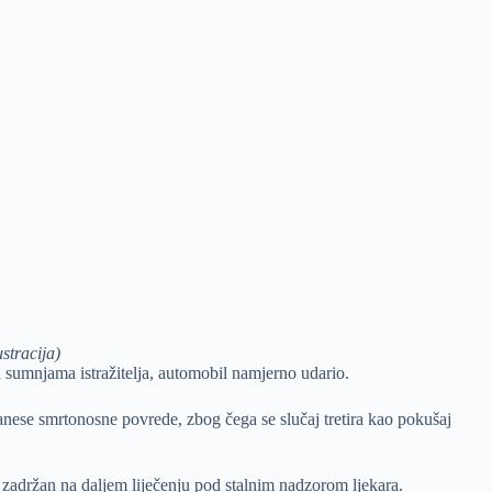
ustracija)
a sumnjama istražitelja, automobil namjerno udario.
anese smrtonosne povrede, zbog čega se slučaj tretira kao pokušaj
 zadržan na daljem liječenju pod stalnim nadzorom ljekara.