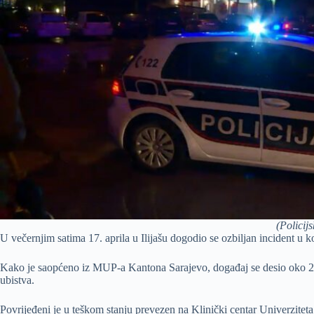
(Policijs
U večernjim satima 17. aprila u Ilijašu dogodio se ozbiljan incident u 
Kako je saopćeno iz MUP-a Kantona Sarajevo, događaj se desio oko 21:3
ubistva.
Povrijeđeni je u teškom stanju prevezen na Klinički centar Univerzitet