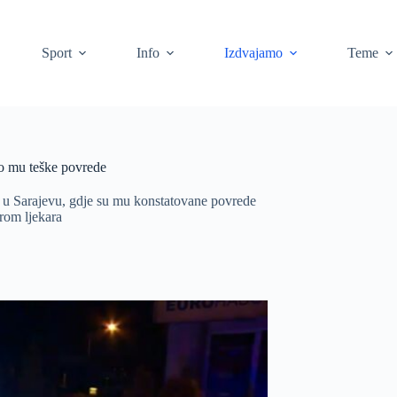
Sport
Info
Izdvajamo
Teme
io mu teške povrede
ta u Sarajevu, gdje su mu konstatovane povrede
orom ljekara