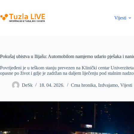
Skip
to
content
Vijesti
Pokušaj ubistva u Ilijašu: Automobilom namjerno udario pješaka i nan
Povrijeđeni je u teškom stanju prevezen na Klinički centar Univerzite
opasne po život i gdje je zadržan na daljem liječenju pod stalnim nadz
DeSk
18. 04. 2026.
Crna hronika
,
Izdvajamo
,
Vijesti