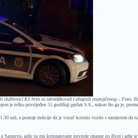
ki službenici KS brzo su identifikovali i uhapsili osumjičenog – Foto: Il
kojem je teško povrijeđen 51-godišnji pješak S.S., nakon što ga je, prem
0 sati, a postoje indicije da je vozač koristio vozilo s namjerom da n
a u Sarajevu, gdje su mu konstatovane povrede opasne po život i gdje je