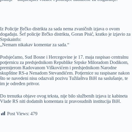
Iz Policije Brčko distrikta za sada nema zvaničnih izjava o ovom
događaju. Šef policije Brčko distrikta, Goran Pisić, kratko je izjavio za
Srpskainfo:
„Nemam nikakav komentar za sada.“
Podsjećamo, Sud Bosne i Hercegovine je 17. maja raspisao centralnu
potjernicu za predsjednikom Republike Srpske Miloradom Dodikom,
premijerom Radovanom Viškovićem i predsjednikom Narodne
skupštine RS-a Nenadom Stevandićem. Potjernice su raspisane nakon
što se navedeni nisu odazvali pozivu Tužilaštva BiH na saslušanje, te
im je određen pritvor.
Do trenutka objave ovog teksta, nije bilo službenih izjava iz kabineta
Vlade RS niti dodatnih komentara iz pravosudnih institucija BiH.
Post Views:
479