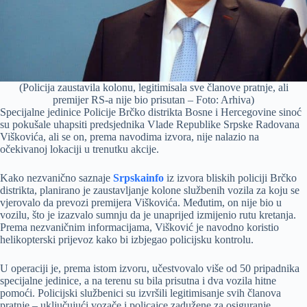
(Policija zaustavila kolonu, legitimisala sve članove pratnje, ali
premijer RS-a nije bio prisutan – Foto: Arhiva)
Specijalne jedinice Policije Brčko distrikta Bosne i Hercegovine sinoć
su pokušale uhapsiti predsjednika Vlade Republike Srpske Radovana
Viškovića, ali se on, prema navodima izvora, nije nalazio na
očekivanoj lokaciji u trenutku akcije.
Kako nezvanično saznaje
Srpskainfo
iz izvora bliskih policiji Brčko
distrikta, planirano je zaustavljanje kolone službenih vozila za koju se
vjerovalo da prevozi premijera Viškovića. Međutim, on nije bio u
vozilu, što je izazvalo sumnju da je unaprijed izmijenio rutu kretanja.
Prema nezvaničnim informacijama, Višković je navodno koristio
helikopterski prijevoz kako bi izbjegao policijsku kontrolu.
U operaciji je, prema istom izvoru, učestvovalo više od 50 pripadnika
specijalne jedinice, a na terenu su bila prisutna i dva vozila hitne
pomoći. Policijski službenici su izvršili legitimisanje svih članova
pratnje – uključujući vozače i policajce zadužene za osiguranje.