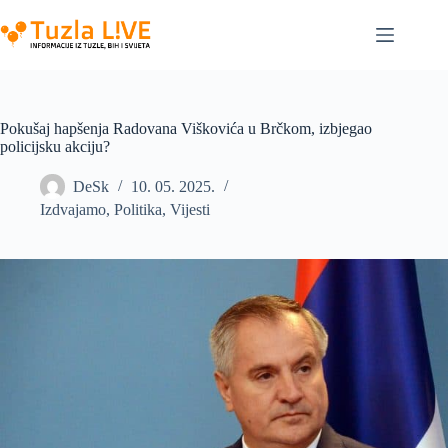
Skip
to
content
Pokušaj hapšenja Radovana Viškovića u Brčkom, izbjegao
policijsku akciju?
DeSk
10. 05. 2025.
Izdvajamo
,
Politika
,
Vijesti