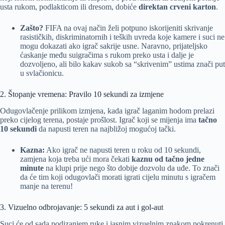
usta rukom, podlakticom ili dresom, dobiće
direktan crveni karton
.
Zašto?
FIFA na ovaj način želi potpuno iskorijeniti skrivanje
rasističkih, diskriminatornih i teških uvreda koje kamere i suci ne
mogu dokazati ako igrač sakrije usne. Naravno, prijateljsko
ćaskanje među suigračima s rukom preko usta i dalje je
dozvoljeno, ali bilo kakav sukob sa “skrivenim” ustima znači put
u svlačionicu.
2. Štopanje vremena: Pravilo 10 sekundi za izmjene
Odugovlačenje prilikom izmjena, kada igrač laganim hodom prelazi
preko cijelog terena, postaje prošlost. Igrač koji se mijenja ima
tačno
10 sekundi
da napusti teren na najbližoj mogućoj tački.
Kazna:
Ako igrač ne napusti teren u roku od 10 sekundi,
zamjena koja treba ući mora čekati
kaznu od tačno jedne
minute
na klupi prije nego što dobije dozvolu da uđe. To znači
da će tim koji odugovlači morati igrati cijelu minutu s igračem
manje na terenu!
3. Vizuelno odbrojavanje: 5 sekundi za aut i gol-aut
Suci će od sada podizanjem ruke i jasnim vizuelnim znakom pokrenuti