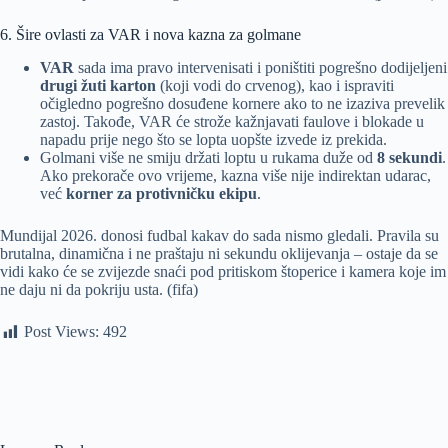
6. Šire ovlasti za VAR i nova kazna za golmane
VAR
sada ima pravo intervenisati i poništiti pogrešno dodijeljeni
drugi žuti karton
(koji vodi do crvenog), kao i ispraviti
očigledno pogrešno dosuđene kornere ako to ne izaziva prevelik
zastoj. Takođe, VAR će strože kažnjavati faulove i blokade u
napadu prije nego što se lopta uopšte izvede iz prekida.
Golmani više ne smiju držati loptu u rukama duže od
8 sekundi
.
Ako prekorače ovo vrijeme, kazna više nije indirektan udarac,
već
korner za protivničku ekipu
.
Mundijal 2026. donosi fudbal kakav do sada nismo gledali. Pravila su
brutalna, dinamična i ne praštaju ni sekundu oklijevanja – ostaje da se
vidi kako će se zvijezde snaći pod pritiskom štoperice i kamera koje im
ne daju ni da pokriju usta. (fifa)
Post Views:
492