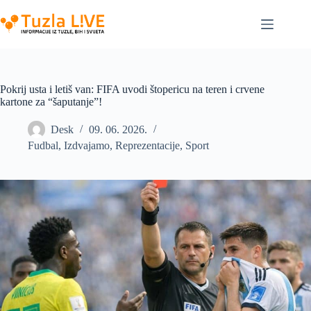
Skip
to
content
Pokrij usta i letiš van: FIFA uvodi štopericu na teren i crvene
kartone za “šaputanje”!
Desk
09. 06. 2026.
Fudbal
,
Izdvajamo
,
Reprezentacije
,
Sport