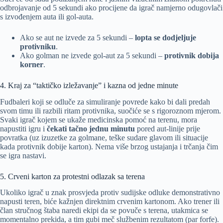
odbrojavanje od 5 sekundi ako procijene da igrač namjerno odugovlači
s izvođenjem auta ili gol-auta.
Ako se aut ne izvede za 5 sekundi –
lopta se dodjeljuje
protivniku
.
Ako golman ne izvede gol-aut za 5 sekundi –
protivnik dobija
korner
.
4. Kraj za “taktičko izležavanje” i kazna od jedne minute
Fudbaleri koji se odluče za simuliranje povrede kako bi dali predah
svom timu ili razbili ritam protivnika, suočiće se s rigoroznom mjerom.
Svaki igrač kojem se ukaže medicinska pomoć na terenu, mora
napustiti igru i
čekati tačno jednu minutu
pored aut-linije prije
povratka (uz izuzetke za golmane, teške sudare glavom ili situacije
kada protivnik dobije karton). Nema više brzog ustajanja i trčanja čim
se igra nastavi.
5. Crveni karton za protestni odlazak sa terena
Ukoliko igrač u znak prosvjeda protiv sudijske odluke demonstrativno
napusti teren, biće kažnjen direktnim crvenim kartonom. Ako trener ili
član stručnog štaba naredi ekipi da se povuče s terena, utakmica se
momentalno prekida, a tim gubi meč službenim rezultatom (par forfe).