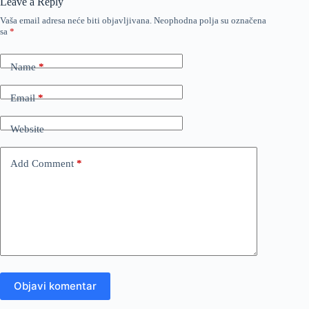
Leave a Reply
Vaša email adresa neće biti objavljivana.
Neophodna polja su označena
sa
*
Name
*
Email
*
Website
Add Comment
*
Objavi komentar