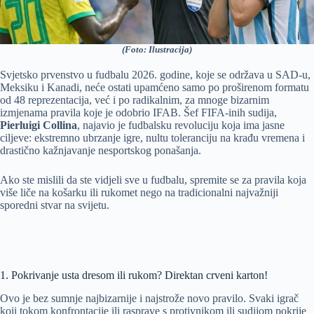
(Foto: Ilustracija)
Svjetsko prvenstvo u fudbalu 2026. godine, koje se održava u SAD-u,
Meksiku i Kanadi, neće ostati upamćeno samo po proširenom formatu
od 48 reprezentacija, već i po radikalnim, za mnoge bizarnim
izmjenama pravila koje je odobrio IFAB. Šef FIFA-inih sudija,
Pierluigi Collina
, najavio je fudbalsku revoluciju koja ima jasne
ciljeve: ekstremno ubrzanje igre, nultu toleranciju na krađu vremena i
drastično kažnjavanje nesportskog ponašanja.
Ako ste mislili da ste vidjeli sve u fudbalu, spremite se za pravila koja
više liče na košarku ili rukomet nego na tradicionalni najvažniji
sporedni stvar na svijetu.
1. Pokrivanje usta dresom ili rukom? Direktan crveni karton!
Ovo je bez sumnje najbizarnije i najstrože novo pravilo. Svaki igrač
koji tokom konfrontacije ili rasprave s protivnikom ili sudijom pokrije