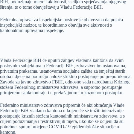
BiH, poduzimaju mjere i aktivnosti, s ciljem sprječavanja njegovog
širenja, te o tome obavještavaju Vladu Federacije BiH.
Federalna uprava za inspekcijske poslove je obavezana da pojača
inspekcijski nadzor, te koordinirano obavlja sve aktivnosti s
kantonalnim upravama inspekcije.
Vlada Federacije BiH će uputiti zahtjev vladama kantona da svim
poslovnim subjektima u Federaciji BiH, zdravstvenim ustanovama,
privatnim praksama, ustanovama socijalne zaštite za smještaj starih
osoba i djece na području nalože striktno postupanje po preporukama
Zavoda za javno zdravstvo FBiH, odnosno sada naredbama Kriznog
stožera Federalnog ministarstva zdravstva, a suprotno postupanje
primjereno sankcioniraju i u prekršajnom i u kaznenom postupku.
Federalno ministarstvo zdravstva pripremit će akt obraćanja Vlade
Federacije BiH vladama kantona u kojem će se tražiti intenzivnije
postupanje kriznih stožera kantonalnih ministarstava zdravstva, a s
ciljem poduzimanja i restriktivnijih mjera, ukoliko se ocijeni da su
potrebne, spram procjene COVID-19 epidemiološke situacije u
kantonu.