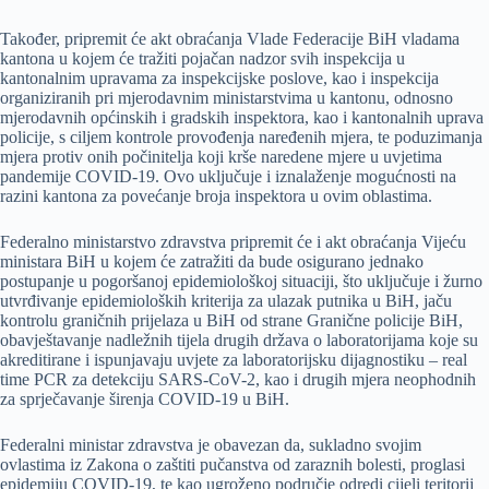
Također, pripremit će akt obraćanja Vlade Federacije BiH vladama
kantona u kojem će tražiti pojačan nadzor svih inspekcija u
kantonalnim upravama za inspekcijske poslove, kao i inspekcija
organiziranih pri mjerodavnim ministarstvima u kantonu, odnosno
mjerodavnih općinskih i gradskih inspektora, kao i kantonalnih uprava
policije, s ciljem kontrole provođenja naređenih mjera, te poduzimanja
mjera protiv onih počinitelja koji krše naredene mjere u uvjetima
pandemije COVID-19. Ovo uključuje i iznalaženje mogućnosti na
razini kantona za povećanje broja inspektora u ovim oblastima.
Federalno ministarstvo zdravstva pripremit će i akt obraćanja Vijeću
ministara BiH u kojem će zatražiti da bude osigurano jednako
postupanje u pogoršanoj epidemiološkoj situaciji, što uključuje i žurno
utvrđivanje epidemioloških kriterija za ulazak putnika u BiH, jaču
kontrolu graničnih prijelaza u BiH od strane Granične policije BiH,
obavještavanje nadležnih tijela drugih država o laboratorijama koje su
akreditirane i ispunjavaju uvjete za laboratorijsku dijagnostiku – real
time PCR za detekciju SARS-CoV-2, kao i drugih mjera neophodnih
za sprječavanje širenja COVID-19 u BiH.
Federalni ministar zdravstva je obavezan da, sukladno svojim
ovlastima iz Zakona o zaštiti pučanstva od zaraznih bolesti, proglasi
epidemiju COVID-19, te kao ugroženo područje odredi cijeli teritorij