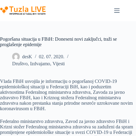
Skip
to
content
Pogoršana situacija u FBiH: Doneseni novi zaključci, traži se
proglašenje epidemije
desK
02. 07. 2020.
Društvo
,
Izdvajamo
,
Vijesti
Vlada FBiH usvojila je informaciju o pogoršanoj COVID-19
epidemiološkoj situaciji u Federaciji BiH, kao i poduzetim
aktivnostima Federalnog ministarstva zdravstva, Zavoda za javno
zdravstvo FBiH, kao i Kriznog stožera Federalnog ministarstva
zdravstva nakon prestanka stanja prirodne nesreće uzrokovane novim
koronavirusom u FBiH.
Federalno ministarstvo zdravstva, Zavod za javno zdravstvo FBiH i
Krizni stožer Federalnog ministarstva zdravstva su zaduženi da spram
promijenjene epidemiološke situacije u svezi COVID-19 u Federaciji