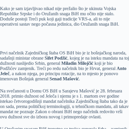
Kako je sam izjavljivao nikad nije prežalio što je ukinuta Vojska
Republike Srpske i do Oružanih snaga BiH mu očito nije stalo.
Doduše postoji Treći puk koji gaji tradicije VRS-a, ali to nije
operativni sastav nego počasna jedinica, dio Oružanih snaga BiH.
Prvi načelnik Zajedničkog štaba OS BiH bio je iz bošnjačkog naroda,
sadašnji ministar obrane
Sifet Podžić
, kojeg je na isteku mandata na toj
dužnosti naslijedio Srbin, general
Miladin Milojčić
koji je bio
Podžićev zamjenik. Treći po redu načelnik bio je Hrvat, general
Anto
Jeleč
, a nakon njega, po principu rotacije, na to mjesto je ponovo
imenovan Bošnjak general
Senad Mašović
.
Na svečanosti u Domu OS BiH u Sarajevu Mašović je 28. februara
2018. primio dužnost od Jeleča i njemu je s 1. martom ove godine
istekao četvorogodišnji mandat načelnika Zajedničkog štaba tako da je
on sada, prema političkoj terminologiji, u tehničkom mandatu, ali takav
mandat ne poznaje Zakon o obrani BiH nego načelnik redovito vrši
ovu dužnost sve do izbora novog i primopredaje ovlasti.
U Oružanim snagam BiH trenutno su trojica generala Srba – zamjenik