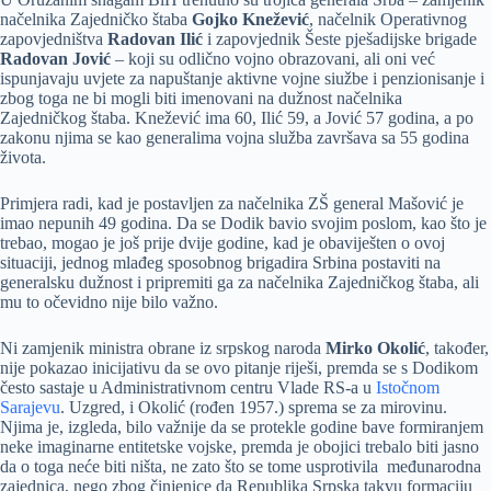
načelnika Zajedničko štaba
Gojko Knežević
, načelnik Operativnog
zapovjedništva
Radovan Ilić
i zapovjednik Šeste pješadijske brigade
Radovan Jović
– koji su odlično vojno obrazovani, ali oni već
ispunjavaju uvjete za napuštanje aktivne vojne siužbe i penzionisanje i
zbog toga ne bi mogli biti imenovani na dužnost načelnika
Zajedničkog štaba. Knežević ima 60, Ilić 59, a Jović 57 godina, a po
zakonu njima se kao generalima vojna služba završava sa 55 godina
života.
Primjera radi, kad je postavljen za načelnika ZŠ general Mašović je
imao nepunih 49 godina. Da se Dodik bavio svojim poslom, kao što je
trebao, mogao je još prije dvije godine, kad je obaviješten o ovoj
situaciji, jednog mlađeg sposobnog brigadira Srbina postaviti na
generalsku dužnost i pripremiti ga za načelnika Zajedničkog štaba, ali
mu to očevidno nije bilo važno.
Ni zamjenik ministra obrane iz srpskog naroda
Mirko Okolić
, također,
nije pokazao inicijativu da se ovo pitanje riješi, premda se s Dodikom
često sastaje u Administrativnom centru Vlade RS-a u
Istočnom
Sarajevu
. Uzgred, i Okolić (rođen 1957.) sprema se za mirovinu.
Njima je, izgleda, bilo važnije da se protekle godine bave formiranjem
neke imaginarne entitetske vojske, premda je obojici trebalo biti jasno
da o toga neće biti ništa, ne zato što se tome usprotivila međunarodna
zajednica, nego zbog činjenice da Republika Srpska takvu formaciju