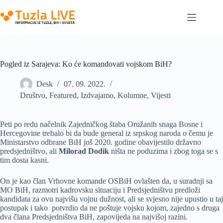
Skip
to
content
Pogled iz Sarajeva: Ko će komandovati vojskom BiH?
Desk
07. 09. 2022.
Društvo
,
Featured
,
Izdvajamo
,
Kolumne
,
Vijesti
Peti po redu načelnik Zajedničkog štaba Oružanih snaga Bosne i
Hercegovine trebalo bi da bude general iz srpskog naroda o čemu je
Ministarstvo odbrane BiH još 2020. godine obavijestilo državno
predsjedništvo, ali
Milorad Dodik
ništa ne poduzima i zbog toga se s
tim dosta kasni.
On je kao član Vrhovne komande OSBiH ovlašten da, u suradnji sa
MO BiH, razmotri kadrovsku situaciju i Predsjedništvu predloži
kandidata za ovu najvišu vojnu dužnost, ali se svjesno nije upustio u taj
postupak i tako potvrdio da ne poštuje vojsku kojom, zajedno s druga
dva člana Predsjedništva BiH, zapovijeda na najvišoj razini.