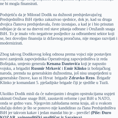
ne bi mogla finansirati.
Podsjetiću da je Milorad Dodik na dužnosti predsjedavajućeg
Predsjedništva BiH rijetko zakazivao sjednice, dok je, kad su druga
dvojica članova predsjedavala, često izostajao, a kad je i bio prisutan
odbijao je da se na dnevni red stave pitanja odbrane i Oružanih snaga
BiH. To je imalo vrlo negativne posljedice za odbrambeni sektor koji
se, bez dovoljno finansija iz državnog proračuna, nije mogao razvijati i
modernizirati.
Zbog takvog Dodikovog lošeg odnosa prema vojsci nije postavljen
novi zamjenik zapovjednika Operativnjog zapovjedništva iz reda
Bošnjaka, umjesto generala
Kenana Dautovića
koji je napustio
vojsku, a brigadiri
Rusmir Mrković
i
Emir Klinko
iz bošnjačkog
naroda, premda na generalskim dužnostima, još nisu unaprijeđeni u
generalske činove, kao ni Hrvat brigadir
Zdravko Rezo
. Brigadir
Klinko je komandant 5. pješadijske brigade čiji je sjedište u Tuzli.
Ukoliko Dodik misli da će nabrojanim i drugim opstrukcijama uspjeti
ukinuti Oružane snage BiH, zaustaviti reforme i put BiH u NATO,
onda se grdno vara. Njegovim zabludama nema kraja, ali u svakom
slučaju dobro je što se ponovo nije kandidirao za člana Predsjedništva
BiH jer takvom kakav i jedan mandat bio je – previše!
(Piše: Đuro
KOZAR, vojnopolitički analitičar iz Sarajeva)