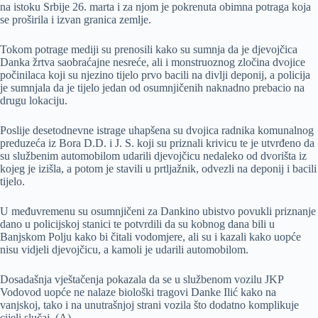
na istoku Srbije 26. marta i za njom je pokrenuta obimna potraga koja
se proširila i izvan granica zemlje.
Tokom potrage mediji su prenosili kako su sumnja da je djevojčica
Danka žrtva saobraćajne nesreće, ali i monstruoznog zločina dvojice
počinilaca koji su njezino tijelo prvo bacili na divlji deponij, a policija
je sumnjala da je tijelo jedan od osumnjičenih naknadno prebacio na
drugu lokaciju.
Poslije desetodnevne istrage uhapšena su dvojica radnika komunalnog
preduzeća iz Bora D.D. i J. S. koji su priznali krivicu te je utvrđeno da
su službenim automobilom udarili djevojčicu nedaleko od dvorišta iz
kojeg je izišla, a potom je stavili u prtljažnik, odvezli na deponij i bacili
tijelo.
U međuvremenu su osumnjičeni za Dankino ubistvo povukli priznanje
dano u policijskoj stanici te potvrdili da su kobnog dana bili u
Banjskom Polju kako bi čitali vodomjere, ali su i kazali kako uopće
nisu vidjeli djevojčicu, a kamoli je udarili automobilom.
Dosadašnja vještačenja pokazala da se u službenom vozilu JKP
Vodovod uopće ne nalaze biološki tragovi Danke Ilić kako na
vanjskoj, tako i na unutrašnjoj strani vozila što dodatno komplikuje
cijeli slučaj. (A)