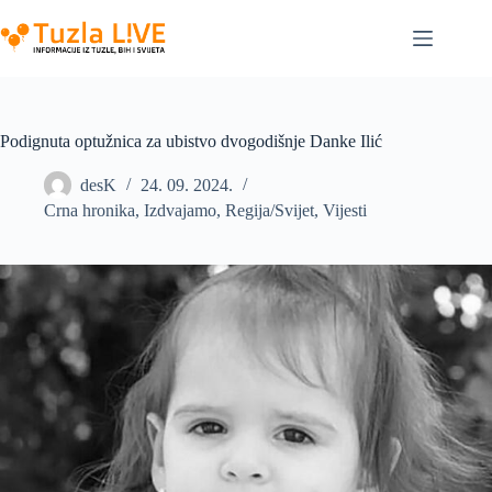
Skip
to
content
Podignuta optužnica za ubistvo dvogodišnje Danke Ilić
desK
24. 09. 2024.
Crna hronika
,
Izdvajamo
,
Regija/Svijet
,
Vijesti