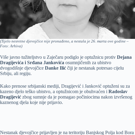
(Tijelo nesretne djevojčice nije pronađeno, a nestala je 26. marta ove godine –
Foto: Arhiva)
Više javno tužiteljstvo u Zaječaru podiglo je optužnicu protiv
Dejana
Dragijevića i Srđana Jankovića
osumnjičenih za ubistvo
dvogodišnje djevojčice
Danke Ilić
čiji je nestanak potresao cijelu
Srbiju, ali regiju.
Kako prenose srbijanski mediji, Dragijević i Janković optuženi su za
kazeno djelo teško ubistvo, a optužnicom je obuhvaćen i
Radoslav
Dragijević
zbog sumnje da je pomagao počiniocima nakon izvršenog
kaznenog djela koje nije prijavio.
Nestanak djevojčice prijavljen je na teritoriju Banjskog Polja kod Bora