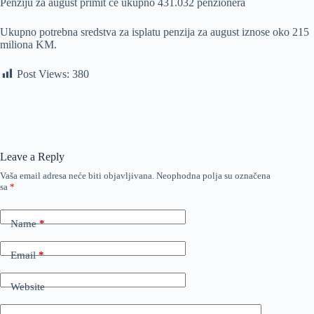
Penziju za august primit će ukupno 431.032 penzionera
Ukupno potrebna sredstva za isplatu penzija za august iznose oko 215
miliona KM.
Post Views:
380
Leave a Reply
Vaša email adresa neće biti objavljivana.
Neophodna polja su označena
sa
*
Name
*
Email
*
Website