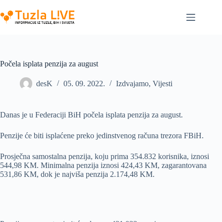
Skip
to
content
Počela isplata penzija za august
desK
05. 09. 2022.
Izdvajamo
,
Vijesti
Danas je u Federaciji BiH počela isplata penzija za august.
Penzije će biti isplaćene preko jedinstvenog računa trezora FBiH.
Prosječna samostalna penzija, koju prima 354.832 korisnika, iznosi
544,98 KM. Minimalna penzija iznosi 424,43 KM, zagarantovana
531,86 KM, dok je najviša penzija 2.174,48 KM.