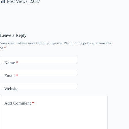
Post Views:
2.637
Leave a Reply
Vaša email adresa neće biti objavljivana.
Neophodna polja su označena
sa
*
Name
*
Email
*
Website
Add Comment
*