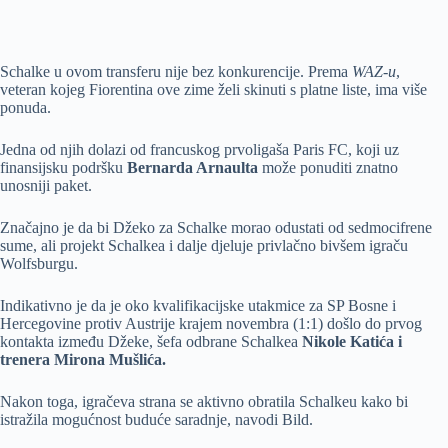
Schalke u ovom transferu nije bez konkurencije. Prema
WAZ-u
,
veteran kojeg Fiorentina ove zime želi skinuti s platne liste, ima više
ponuda.
Jedna od njih dolazi od francuskog prvoligaša Paris FC, koji uz
finansijsku podršku
Bernarda Arnaulta
može ponuditi znatno
unosniji paket.
Značajno je da bi Džeko za Schalke morao odustati od sedmocifrene
sume, ali projekt Schalkea i dalje djeluje privlačno bivšem igraču
Wolfsburgu.
Indikativno je da je oko kvalifikacijske utakmice za SP Bosne i
Hercegovine protiv Austrije krajem novembra (1:1) došlo do prvog
kontakta između Džeke, šefa odbrane Schalkea
Nikole Katića i
trenera Mirona Mušlića.
Nakon toga, igračeva strana se aktivno obratila Schalkeu kako bi
istražila mogućnost buduće saradnje, navodi Bild.