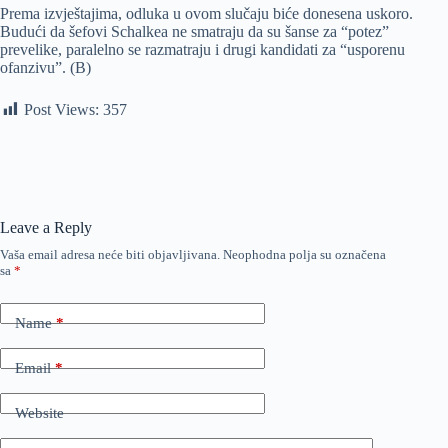
Prema izvještajima, odluka u ovom slučaju biće donesena uskoro.
Budući da šefovi Schalkea ne smatraju da su šanse za “potez”
prevelike, paralelno se razmatraju i drugi kandidati za “usporenu
ofanzivu”. (B)
Post Views:
357
Leave a Reply
Vaša email adresa neće biti objavljivana.
Neophodna polja su označena
sa
*
Name
*
Email
*
Website