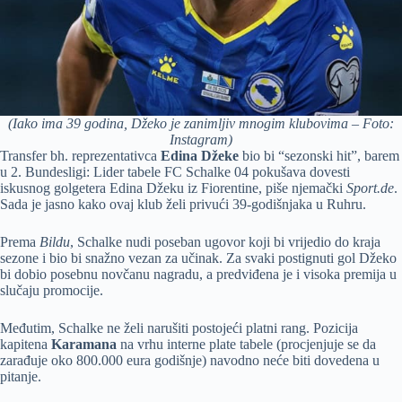
(Iako ima 39 godina, Džeko je zanimljiv mnogim klubovima – Foto:
Instagram)
Transfer bh. reprezentativca
Edina Džeke
bio bi “sezonski hit”, barem
u 2. Bundesligi: Lider tabele FC Schalke 04 pokušava dovesti
iskusnog golgetera Edina Džeku iz Fiorentine, piše njemački
Sport.de
.
Sada je jasno kako ovaj klub želi privući 39-godišnjaka u Ruhru.
Prema
Bildu
, Schalke nudi poseban ugovor koji bi vrijedio do kraja
sezone i bio bi snažno vezan za učinak. Za svaki postignuti gol Džeko
bi dobio posebnu novčanu nagradu, a predviđena je i visoka premija u
slučaju promocije.
Međutim, Schalke ne želi narušiti postojeći platni rang. Pozicija
kapitena
Karamana
na vrhu interne plate tabele (procjenjuje se da
zarađuje oko 800.000 eura godišnje) navodno neće biti dovedena u
pitanje.