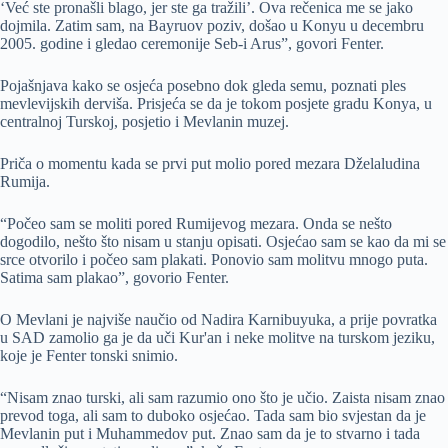
‘Već ste pronašli blago, jer ste ga tražili’. Ova rečenica me se jako
dojmila. Zatim sam, na Bayruov poziv, došao u Konyu u decembru
2005. godine i gledao ceremonije Seb-i Arus”, govori Fenter.
Pojašnjava kako se osjeća posebno dok gleda semu, poznati ples
mevlevijskih derviša. Prisjeća se da je tokom posjete gradu Konya, u
centralnoj Turskoj, posjetio i Mevlanin muzej.
Priča o momentu kada se prvi put molio pored mezara Dželaludina
Rumija.
“Počeo sam se moliti pored Rumijevog mezara. Onda se nešto
dogodilo, nešto što nisam u stanju opisati. Osjećao sam se kao da mi se
srce otvorilo i počeo sam plakati. Ponovio sam molitvu mnogo puta.
Satima sam plakao”, govorio Fenter.
O Mevlani je najviše naučio od Nadira Karnibuyuka, a prije povratka
u SAD zamolio ga je da uči Kur'an i neke molitve na turskom jeziku,
koje je Fenter tonski snimio.
“Nisam znao turski, ali sam razumio ono što je učio. Zaista nisam znao
prevod toga, ali sam to duboko osjećao. Tada sam bio svjestan da je
Mevlanin put i Muhammedov put. Znao sam da je to stvarno i tada