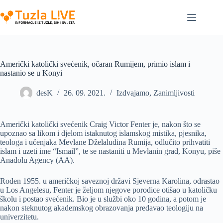
Skip
to
content
Američki katolički svećenik, očaran Rumijem, primio islam i
nastanio se u Konyi
desK
26. 09. 2021.
Izdvajamo
,
Zanimljivosti
Američki katolički svećenik Craig Victor Fenter je, nakon što se
upoznao sa likom i djelom istaknutog islamskog mistika, pjesnika,
teologa i učenjaka Mevlane Dželaludina Rumija, odlučito prihvatiti
islam i uzeti ime “Ismail”, te se nastaniti u Mevlanin grad, Konyu, piše
Anadolu Agency (AA).
Rođen 1955. u američkoj saveznoj državi Sjeverna Karolina, odrastao
u Los Angelesu, Fenter je željom njegove porodice otišao u katoličku
školu i postao svećenik. Bio je ​u službi oko 10 godina, a potom je
nakon steknutog akademskog obrazovanja predavao teologiju na
univerzitetu.