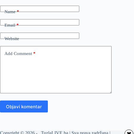
Name
*
Email
*
Website
Add Comment
*
Objavi komentar
Copyright © 2026 - TuzlaLIVE.ba | Sva prava zadržana |