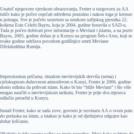
Unatoč njegovom vjerskom obrazovanju, Fenter u razgovoru za AA
ističe kako je počeo osjećati određenu prazninu i nakon toga je krenuo
u potragu. Sve je počelo susretom sa unukom sufijskog pjesnika 22.
koljena Esin Celebi Bayru, koja je 2004. godine boravila u SAD-u.
Tada je počeo dobivati prve informacije o Mevlani i islamu, a na poziv
Bayru, 2005. godine došao je u Konyu na program Šeb-i Arus, koji se
svake godine održava povodom godišnjice smrti Mevlane
Dželaluddina Rumija.
Impresioniran pričama, ritualom mevlevijskih derviša (sema) i
cjelokupnom duhovnom atmosferom u Konyi, Fenter je 2006. godine
donio odluku da prihvati islam. Kako bi bio “bliže Mevlani” i što više
mogao naučiti o mevlevijskom tarikatu, Fenter je prije dva mjeseca
odlučio preseliti u Konyu.
Ismail Fenter, kako se sada zove, govorio je novinaru AA o svom putu
do prelaska na islam, a istakao je kako je od djetinjstva odgojen kao
dobar kršćanin.
“Religija je bila veoma važna za moju porodicu. Moja baka je htjela da