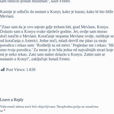
sam odlučio postati musliman”, kaže Fenter.
Kasnije je odlučio da nastani u Konyi, kako je kazao, kako bi bio bliže
Mevlani.
“Znao sam da je ovo mjesto gdje trebam biti, grad Mevlane, Konya.
Dolazio sam u Konyu svake sljedeće godine. Jer, ovdje sam morao
doći naučiti o Mevlani. Koračanje stopama Mevlane ovdje, razlikuje se
od koračanja u Americi. Jedne noći, mladi derviš me pitao za moju
porodicu i rekao sam: ‘Roditelji su mi mrtvi.’ Pogledao me i rekao: ‘Mi
smo tvoja porodica.’ Za mene je to bila jedna od najvažnijih stvari koje
mi je neko rekao. Zato sam stalno dolazio u Konyu. Zatim sam se
nastanio u Konyi”, zaključuje Ismail Fenter.
Post Views:
1.839
Leave a Reply
Vaša email adresa neće biti objavljivana.
Neophodna polja su označena
sa
*