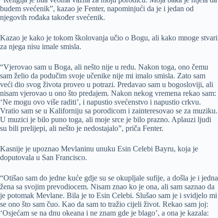
budem svećenik”, kazao je Fenter, napominjući da je i jedan od
njegovih rođaka također svećenik.
Kazao je kako je tokom školovanja učio o Bogu, ali kako mnoge stvari
za njega nisu imale smisla.
“Vjerovao sam u Boga, ali nešto nije u redu. Nakon toga, ono čemu
sam želio da podučim svoje učenike nije mi imalo smisla. Zato sam
veći dio svog života proveo u potrazi. Predavao sam u bogosloviji, ali
nisam vjerovao u ono što predajem. Nakon nekog vremena rekao sam:
‘Ne mogu ovo više raditi’, i napustio svećenstvo i napustio crkvu.
Vratio sam se u Kaliforniju sa porodicom i zainteresovao se za muziku.
U muzici je bilo puno toga, ali moje srce je bilo prazno. Aplauzi ljudi
su bili prelijepi, ali nešto je nedostajalo”, priča Fenter.
Kasnije je upoznao Mevlaninu unuku Esin Celebi Bayru, koja je
doputovala u San Francisco.
“Otišao sam do jedne kuće gdje su se okupljale sufije, a došla je i jedna
žena sa svojim prevodiocem. Nisam znao ko je ona, ali sam saznao da
je potomak Mevlane. Bila je to Esin Celebi. Slušao sam je i svidjelo mi
se ono što sam čuo. Kao da sam to tražio cijeli život. Rekao sam joj:
‘Osjećam se na dnu okeana i ne znam gde je blago’, a ona je kazala: