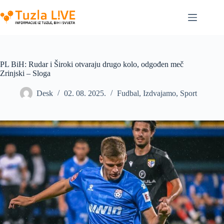
Skip
to
content
PL BiH: Rudar i Široki otvaraju drugo kolo, odgođen meč
Zrinjski – Sloga
Desk
02. 08. 2025.
Fudbal
,
Izdvajamo
,
Sport