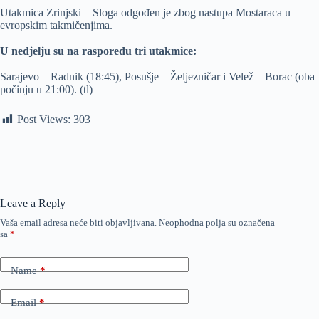
Utakmica Zrinjski – Sloga odgođen je zbog nastupa Mostaraca u
evropskim takmičenjima.
U nedjelju su na rasporedu tri utakmice:
Sarajevo – Radnik (18:45), Posušje – Željezničar i Velež – Borac (oba
počinju u 21:00). (tl)
Post Views:
303
Leave a Reply
Vaša email adresa neće biti objavljivana.
Neophodna polja su označena
sa
*
Name
*
Email
*