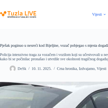
Skip
to
content
Vijesti
Pješak poginuo u nesreći kod Bijeljine, vozač pobjegao s mjesta događ
Policija intenzivno traga za vozačem i vozilom koji su učestvovali u nes
kako bi se počinilac pronašao i utvrdile sve okolnosti tragičnog događa
DeSk
10. 11. 2025.
Crna hronika
,
Izdvajamo
,
Vijesti