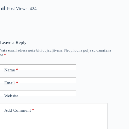
Post Views:
424
Leave a Reply
Vaša email adresa neće biti objavljivana.
Neophodna polja su označena
sa
*
Name
*
Email
*
Website
Add Comment
*