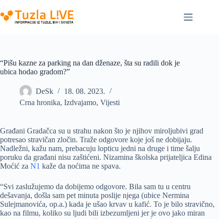
Skip
to
content
“Pišu kazne za parking na dan dženaze, šta su radili dok je
ubica hodao gradom?”
DeSk
18. 08. 2023.
Crna hronika
,
Izdvajamo
,
Vijesti
Građani Gradačca su u strahu nakon što je njihov miroljubivi grad
potresao stravičan zločin. Traže odgovore koje još ne dobijaju.
Nadležni, kažu nam, prebacuju lopticu jedni na druge i time šalju
poruku da građani nisu zaštićeni. Nizamina školska prijateljica Edina
Moćić za
N1
kaže da noćima ne spava.
“Svi zaslužujemo da dobijemo odgovore. Bila sam tu u centru
dešavanja, došla sam pet minuta poslije njega (ubice Nermina
Sulejmanovića, op.a.) kada je ušao krvav u kafić. To je bilo stravično,
kao na filmu, koliko su ljudi bili izbezumljeni jer je ovo jako miran