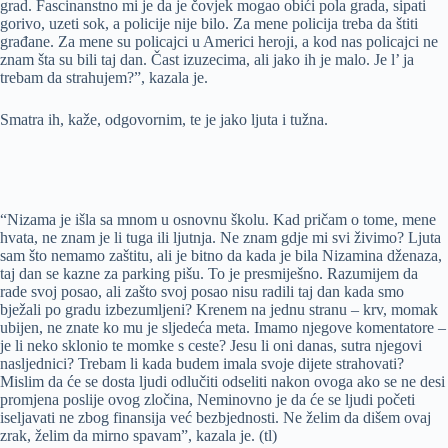
grad. Fascinanstno mi je da je čovjek mogao obići pola grada, sipati
gorivo, uzeti sok, a policije nije bilo. Za mene policija treba da štiti
građane. Za mene su policajci u Americi heroji, a kod nas policajci ne
znam šta su bili taj dan. Čast izuzecima, ali jako ih je malo. Je l’ ja
trebam da strahujem?”, kazala je.
Smatra ih, kaže, odgovornim, te je jako ljuta i tužna.
“Nizama je išla sa mnom u osnovnu školu. Kad pričam o tome, mene
hvata, ne znam je li tuga ili ljutnja. Ne znam gdje mi svi živimo? Ljuta
sam što nemamo zaštitu, ali je bitno da kada je bila Nizamina dženaza,
taj dan se kazne za parking pišu. To je presmiješno. Razumijem da
rade svoj posao, ali zašto svoj posao nisu radili taj dan kada smo
bježali po gradu izbezumljeni? Krenem na jednu stranu – krv, momak
ubijen, ne znate ko mu je sljedeća meta. Imamo njegove komentatore –
je li neko sklonio te momke s ceste? Jesu li oni danas, sutra njegovi
nasljednici? Trebam li kada budem imala svoje dijete strahovati?
Mislim da će se dosta ljudi odlučiti odseliti nakon ovoga ako se ne desi
promjena poslije ovog zločina, Neminovno je da će se ljudi početi
iseljavati ne zbog finansija već bezbjednosti. Ne želim da dišem ovaj
zrak, želim da mirno spavam”, kazala je. (tl)