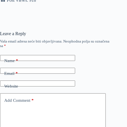
Post Views:
918
Leave a Reply
Vaša email adresa neće biti objavljivana.
Neophodna polja su označena
sa
*
Name
*
Email
*
Website
Add Comment
*