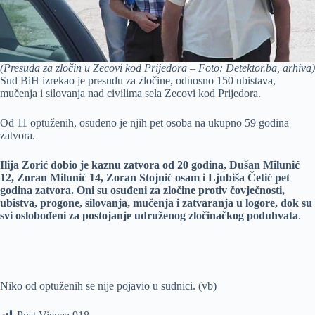
(Presuda za zločin u Zecovi kod Prijedora – Foto: Detektor.ba, arhiva)
Sud BiH izrekao je presudu za zločine, odnosno 150 ubistava,
mučenja i silovanja nad civilima sela Zecovi kod Prijedora.
Od 11 optuženih, osuđeno je njih pet osoba na ukupno 59 godina
zatvora.
Ilija Zorić dobio je kaznu zatvora od 20 godina, Dušan Milunić
12, Zoran Milunić 14, Zoran Stojnić osam i Ljubiša Četić pet
godina zatvora. Oni su osuđeni za zločine protiv čovječnosti,
ubistva, progone, silovanja, mučenja i zatvaranja u logore, dok su
svi oslobođeni za postojanje udruženog zločinačkog poduhvata
.
Niko od optuženih se nije pojavio u sudnici. (vb)