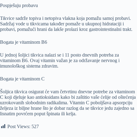
Pospješuju probavu
Tikvice sadrže topiva i netopiva vlakna koja pomažu samoj probavi.
Sadržaj vode u tikvicama također pomaže u ukupnoj hidrataciji i
probavi, pomažući hrani da lakše prolazi kroz gastrointestinalni trakt.
Bogata je vitaminom B6
U jednoj šoljici tikvica nalazi se i 11 posto dnevnih potreba za
vitaminom B6. Ovaj vitamin važan je za održavanje nervnog i
imunološkog sistema zdravim.
Bogata je vitaminom C
Šoljica tikvica osigurat će vam četvrtinu dnevne potrebe za vitaminom
C koji djeluje kao antioksidans kako bi zaštitio vaše ćelije od oštećenja
uzrokovanih slobodnim radikalima. Vitamin C poboljšava apsorpciju
željeza iz biljne hrane što je dobar razlog da se tikvice jedu zajedno sa
lisnatim povrćem poput špinata ili kelja.
Post Views:
527