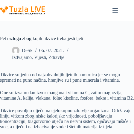
Skip
to
content
Pet razloga zbog kojih tikvice treba jesti ljeti
DeSk
06. 07. 2021.
Izdvajamo
,
Vijesti
,
Zdravlje
Tikvice su jedna od najzahvalnijih ljetnih namirnica jer se mogu
spremati na puno načina, hranjive su i pune minerala i vitamina.
One su izvanredan izvor mangana i vitamina C, zatim magnezija,
vitamina A, kalija, vlakana, folne kiseline, fosfora, bakra i vitamina B2.
Tikvice povoljno utječu na cjelokupno zdravlje organizma. Održavaju
liniju vitkom zbog niske kalorijske vrijednosti, poboljšavaju
koncentraciju, blagotvorno utječu na nervni sistem, ojačavaju mišiće i
srce, a utječu i na izbacivanje vode i štetnih materija iz tijela.