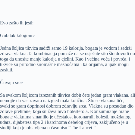
Evo zašto ih jesti:
Gubitak kilograma
Jedna šoljica tikvica sadrži samo 19 kalorija, bogata je vodom i sadrži
zdrava vlakna.Ta kombinacija pomaže da se osjećate sito što dovodi do
toga da unosite manje kalorija u cjelini. Kao i većina voća i povrća, i
tikvice su prirodno siromašne masnoćama i kalorijama, a ipak mogu
zasititi.
Čuvaju srce
Sa svakom šoljicom izrezanih tikvica dobit ćete jedan gram vlakana, ali
nemojte da vas zavara naizgled mala količina. Što se vlakana tiče,
svaki se gram doprinosi dobrom zdravlju srca. Vlakna su presudan dio
zdrave prehrane, koja snižava nivo holesterola. Konzumiranje hrane
bogate vlaknima smanjilo je učestalost koronarnih bolesti, moždanog
udara, dijabetesa tipa 2 i karcinoma debelog crijeva, zaključeno je u
studiji koja je objavljena u časopisu “The Lancet.”