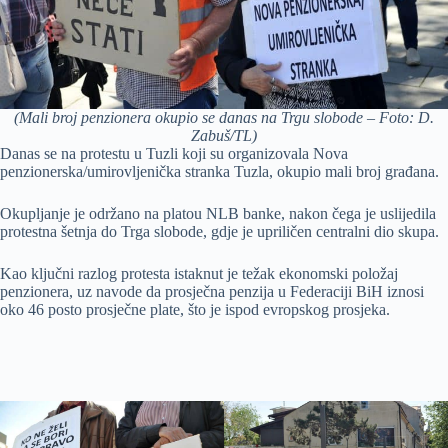
(Mali broj penzionera okupio se danas na Trgu slobode – Foto: D.
Zabuš/TL)
Danas se na protestu u Tuzli koji su organizovala Nova
penzionerska/umirovljenička stranka Tuzla, okupio mali broj građana.
Okupljanje je održano na platou NLB banke, nakon čega je uslijedila
protestna šetnja do Trga slobode, gdje je upriličen centralni dio skupa.
Kao ključni razlog protesta istaknut je težak ekonomski položaj
penzionera, uz navode da prosječna penzija u Federaciji BiH iznosi
oko 46 posto prosječne plate, što je ispod evropskog prosjeka.