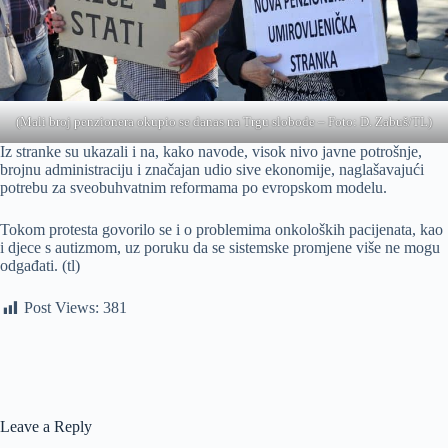
(Mali broj penzionera okupio se danas na Trgu slobode – Foto: D. Zabuš/TL)
Iz stranke su ukazali i na, kako navode, visok nivo javne potrošnje,
brojnu administraciju i značajan udio sive ekonomije, naglašavajući
potrebu za sveobuhvatnim reformama po evropskom modelu.
Tokom protesta govorilo se i o problemima onkoloških pacijenata, kao
i djece s autizmom, uz poruku da se sistemske promjene više ne mogu
odgađati. (tl)
Post Views:
381
Leave a Reply