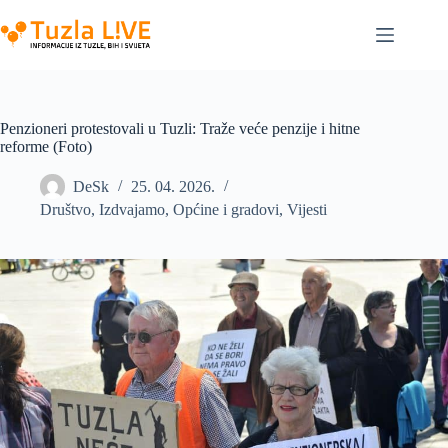
Skip
to
content
Penzioneri protestovali u Tuzli: Traže veće penzije i hitne
reforme (Foto)
DeSk
25. 04. 2026.
Društvo
,
Izdvajamo
,
Općine i gradovi
,
Vijesti