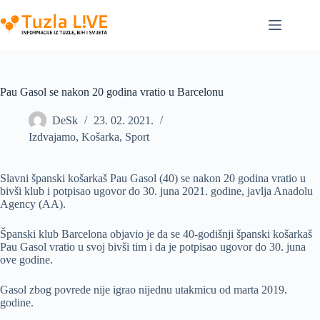
Skip
to
content
Pau Gasol se nakon 20 godina vratio u Barcelonu
DeSk
23. 02. 2021.
Izdvajamo
,
Košarka
,
Sport
Slavni španski košarkaš Pau Gasol (40) se nakon 20 godina vratio u
bivši klub i potpisao ugovor do 30. juna 2021. godine, javlja Anadolu
Agency (AA).
Španski klub Barcelona objavio je da se 40-godišnji španski košarkaš
Pau Gasol vratio u svoj bivši tim i da je potpisao ugovor do 30. juna
ove godine.
Gasol zbog povrede nije igrao nijednu utakmicu od marta 2019.
godine.