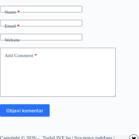
Name
*
Email
*
Website
Add Comment
*
Objavi komentar
Copyright © 2026 - TuzlaLIVE.ba | Sva prava zadržana |