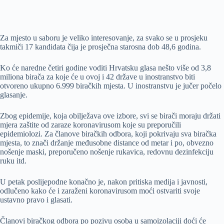
Za mjesto u saboru je veliko interesovanje, za svako se u prosjeku
takmiči 17 kandidata čija je prosječna starosna dob 48,6 godina.
Ko će naredne četiri godine voditi Hrvatsku glasa nešto više od 3,8
miliona birača za koje će u ovoj i 42 države u inostranstvo biti
otvoreno ukupno 6.999 biračkih mjesta. U inostranstvu je jučer počelo
glasanje.
Zbog epidemije, koja obilježava ove izbore, svi se birači moraju držati
mjera zaštite od zaraze koronavirusom koje su preporučili
epidemiolozi. Za članove biračkih odbora, koji pokrivaju sva biračka
mjesta, to znači držanje međusobne distance od metar i po, obvezno
nošenje maski, preporučeno nošenje rukavica, redovnu dezinfekciju
ruku itd.
U petak poslijepodne konačno je, nakon pritiska medija i javnosti,
odlučeno kako će i zaraženi koronavirusom moći ostvariti svoje
ustavno pravo i glasati.
Članovi biračkog odbora po pozivu osoba u samoizolaciji doći će