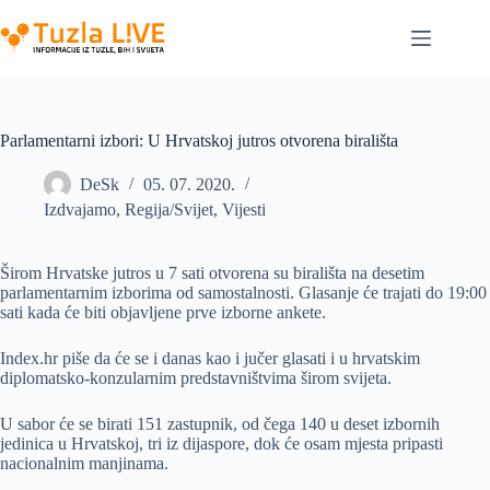
Skip
to
content
Parlamentarni izbori: U Hrvatskoj jutros otvorena birališta
DeSk
05. 07. 2020.
Izdvajamo
,
Regija/Svijet
,
Vijesti
Širom Hrvatske jutros u 7 sati otvorena su birališta na desetim
parlamentarnim izborima od samostalnosti. Glasanje će trajati do 19:00
sati kada će biti objavljene prve izborne ankete.
Index.hr piše da će se i danas kao i jučer glasati i u hrvatskim
diplomatsko-konzularnim predstavništvima širom svijeta.
U sabor će se birati 151 zastupnik, od čega 140 u deset izbornih
jedinica u Hrvatskoj, tri iz dijaspore, dok će osam mjesta pripasti
nacionalnim manjinama.