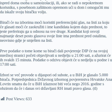
ispred doma osoba u samoizolaciji, ili, ako se radi o nepokretnom
korisniku, s posebnom zaštitnom opremom ući u dom i omogućiti mu
da iskaže svoju biračku volju.
Birači će na izborima moći koristiti preferencijski glas, na listi za koju
će glasati moći će zaokružiti i ime kandidata kojem daju prednost, to
jeste preferiraju ga u odnosu na sve druge. Kandidat koji osvoji
najmanje deset posto glasova svoje liste ima prednost pred ostalima,
neovisno gdje je smješten na listi.
Prve podatke o tome kome su birači dali povjerenje DIP će na svojoj
mrežnoj stranici početi objavljivati u nedjelju u 21:00 sati, a ažurirat će
ih svakih 15 minuta. Podatke o odzivu objavit će u nedjelju u podne i u
17:00 sati.
Izbori se već provode u dijaspori od subote, a u BiH je glasalo 5.000
birača. Potpredsjednica Državnog izbornog povjerenstva Hrvatske Ana
Lovrin smatra da će u BiH izlaznost biti veća nego 2016. godine s
obzirom da će i danas svi državljani RH imati pravo glasa. (tl)
Post Views:
633