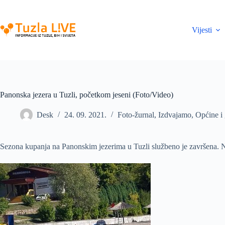
Skip
to
content
Vijesti
Panonska jezera u Tuzli, početkom jeseni (Foto/Video)
Desk
24. 09. 2021.
Foto-žurnal
,
Izdvajamo
,
Općine i
Sezona kupanja na Panonskim jezerima u Tuzli službeno je završena. Na o