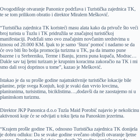
Ovogodišnje otvaranje Panonice podržava i Turistička zajednica TK,
te se tom prilikom obratio i direktor Miralem Mešković.
“Turistička zajednica TK koristeći masu alata kako da privuče što veći
broj turista u Tuzlu i TK pridružila se značajnoj turističkoj
manifestaciji. Podržali smo ovo značajnim novčanim sredstvima u
iznosu od 20.000 KM. Ipak to je samo ‘štura’ pomoć i nadamo se da
će ovo biti što bolja promocija turizma u TK, pa da imamo pune
bazene i u Srebreniku, Terme i Banju, jezera puna kupača, Modrac…
Dakle sav taj ljetni turizam je krupnim koracima zakoračio na TK i mi
smo dali svoj doprinos u tome”, kazao je Mešković.
Istakao je da su prošle godine najatraktivnije turističke lokacije bile
planine, prije svega Konjuh, koji je svaki dan vrvio lovcima,
planiranima, turisistima, biciklistima…,dodavši da ne zaostajemo ni u
planinskom turizmu.
Direktor JKP Panonica d.o.o Tuzla Maid Porobić najavio je nekolicinu
aktivnosti koje će se odvijati u toku ljeta na Panoskim jezerima.
“Krajem prošle godine TK, odnosno Turistička zajednica TK donijela
je dobru odluku: Da se svake godine svečano obilježi otvaranje ljetne