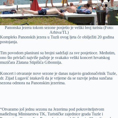
Panonska jezera tokom sezone posjetio je veliki broj turista (Foto:
Arhiva/TL)
Kompleks Panonskih jezera u Tuzli ovog ljeta će obilježiti 20 godina
postojanja.
Tim povodom planirani su brojni sadržaji za sve posjetioce. Međutim,
ono što privlači najviše pažnje je svakako veliki koncert hrvatskog
muzičara Zlatana Stipišića Gibonnija.
Koncert i otvaranje nove sezone je danas najavio gradonačelnik Tuzle,
dr. Zijad Lugavić istakavši da je vrijeme da se razvije jedna sunčana
sezona odmora na Panonskim jezerima.
“Otvaramo još jednu sezonu na Jezerima pod pokroviteljstvom
nadležnog Ministarstva TK, Turističke zajednice grada Tuzle i