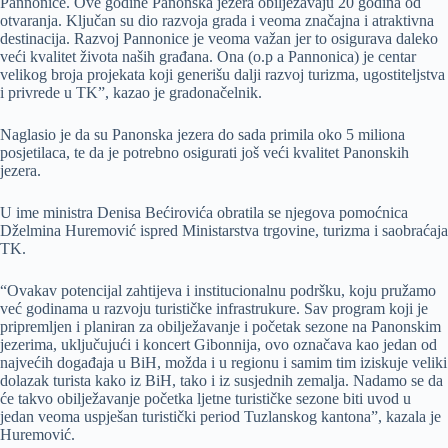
Pannonice. Ove godine Panonska jezera obilježavaju 20 godina od
otvaranja. Ključan su dio razvoja grada i veoma značajna i atraktivna
destinacija. Razvoj Pannonice je veoma važan jer to osigurava daleko
veći kvalitet života naših građana. Ona (o.p a Pannonica) je centar
velikog broja projekata koji generišu dalji razvoj turizma, ugostiteljstva
i privrede u TK”, kazao je gradonačelnik.
Naglasio je da su Panonska jezera do sada primila oko 5 miliona
posjetilaca, te da je potrebno osigurati još veći kvalitet Panonskih
jezera.
U ime ministra Denisa Bećirovića obratila se njegova pomoćnica
Dželmina Huremović ispred Ministarstva trgovine, turizma i saobraćaja
TK.
“Ovakav potencijal zahtijeva i institucionalnu podršku, koju pružamo
već godinama u razvoju turističke infrastrukure. Sav program koji je
pripremljen i planiran za obilježavanje i početak sezone na Panonskim
jezerima, uključujući i koncert Gibonnija, ovo označava kao jedan od
najvećih događaja u BiH, možda i u regionu i samim tim iziskuje veliki
dolazak turista kako iz BiH, tako i iz susjednih zemalja. Nadamo se da
će takvo obilježavanje početka ljetne turističke sezone biti uvod u
jedan veoma uspješan turistički period Tuzlanskog kantona”, kazala je
Huremović.