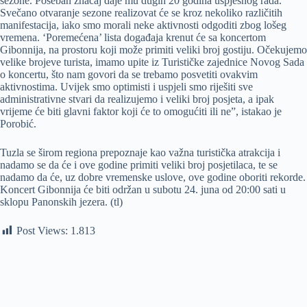
sezone. Poseban značaj daje mu dugih 20 godina uspješnog rada.
Svečano otvaranje sezone realizovat će se kroz nekoliko različitih
manifestacija, iako smo morali neke aktivnosti odgoditi zbog lošeg
vremena. ‘Poremećena’ lista događaja krenut će sa koncertom
Gibonnija, na prostoru koji može primiti veliki broj gostiju. Očekujemo
velike brojeve turista, imamo upite iz Turističke zajednice Novog Sada
o koncertu, što nam govori da se trebamo posvetiti ovakvim
aktivnostima. Uvijek smo optimisti i uspjeli smo riješiti sve
administrativne stvari da realizujemo i veliki broj posjeta, a ipak
vrijeme će biti glavni faktor koji će to omogućiti ili ne”, istakao je
Porobić.
Tuzla se širom regiona prepoznaje kao važna turistička atrakcija i
nadamo se da će i ove godine primiti veliki broj posjetilaca, te se
nadamo da će, uz dobre vremenske uslove, ove godine oboriti rekorde.
Koncert Gibonnija će biti održan u subotu 24. juna od 20:00 sati u
sklopu Panonskih jezera. (tl)
Post Views:
1.813