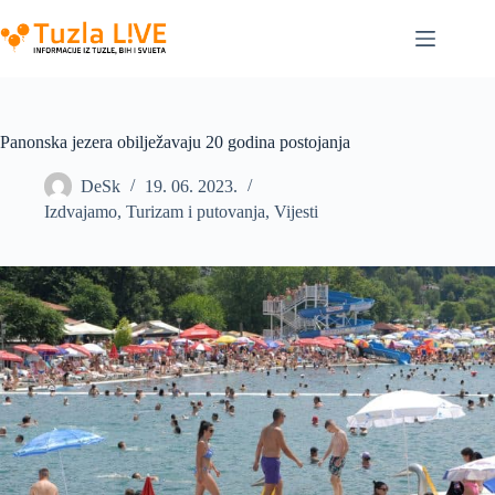
Skip
to
content
Panonska jezera obilježavaju 20 godina postojanja
DeSk
19. 06. 2023.
Izdvajamo
,
Turizam i putovanja
,
Vijesti