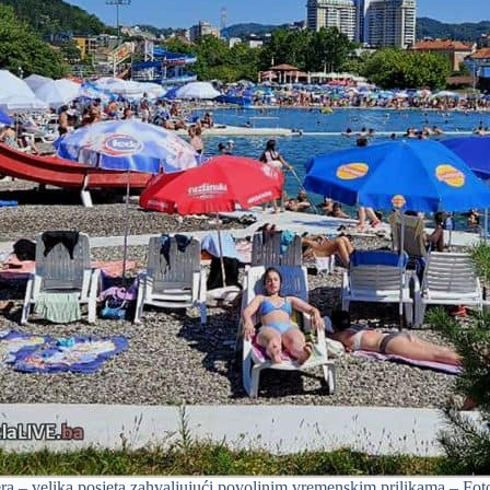
ra – velika posjeta zahvaljujući povoljnim vremenskim prilikama – Foto