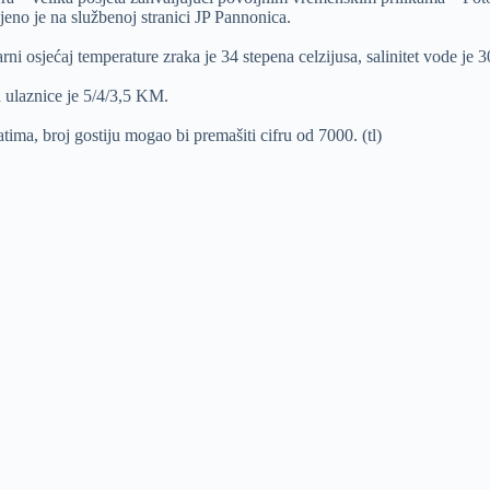
ljeno je na službenoj stranici JP Pannonica.
i osjećaj temperature zraka je 34 stepena celzijusa, salinitet vode je 30
a ulaznice je 5/4/3,5 KM.
ma, broj gostiju mogao bi premašiti cifru od 7000. (tl)