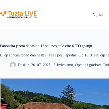
Skip
to
content
Vijesti
Panonska jezera danas do 13 sati posjetilo oko 6.700 gostiju
Lijep sunčan topao dan nastavlja se i poslijepodne. Od 16:30 sati cijen
Desk
20. 07. 2025.
Izdvajamo
,
Općine i gradovi
,
Tur