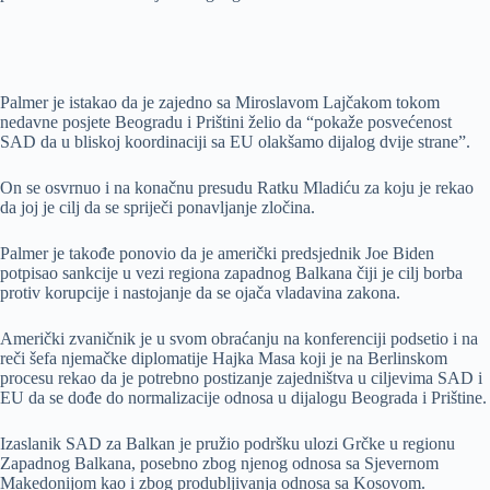
Palmer je istakao da je zajedno sa Miroslavom Lajčakom tokom
nedavne posjete Beogradu i Prištini želio da “pokaže posvećenost
SAD da u bliskoj koordinaciji sa EU olakšamo dijalog dvije strane”.
On se osvrnuo i na konačnu presudu Ratku Mladiću za koju je rekao
da joj je cilj da se spriječi ponavljanje zločina.
Palmer je takođe ponovio da je američki predsjednik Joe Biden
potpisao sankcije u vezi regiona zapadnog Balkana čiji je cilj borba
protiv korupcije i nastojanje da se ojača vladavina zakona.
Američki zvaničnik je u svom obraćanju na konferenciji podsetio i na
reči šefa njemačke diplomatije Hajka Masa koji je na Berlinskom
procesu rekao da je potrebno postizanje zajedništva u ciljevima SAD i
EU da se dođe do normalizacije odnosa u dijalogu Beograda i Prištine.
Izaslanik SAD za Balkan je pružio podršku ulozi Grčke u regionu
Zapadnog Balkana, posebno zbog njenog odnosa sa Sjevernom
Makedonijom kao i zbog produbljivanja odnosa sa Kosovom.