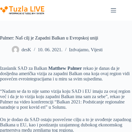
Skip
to
content
Palmer: Naš cilj je Zapadni Balkan u Evropskoj uniji
desK
10. 06. 2021.
Izdvajamo
,
Vijesti
Izaslanik SAD za Balkan
Matthew Palmer
rekao je danas da je
dosljedna američka vizija za zapadni Balkan ona koja ovaj region vidi
posvećen evrointegracijama i u miru sa svim sujsedima.
“Nadam se da to nije samo vizija koju SAD i EU imaju za ovaj region
već i da je to vizija koju zapadni Balkan ima sam za sebe”, rekao je
Palmer na video konferenciji “Balkan 2021: Podsticanje regionalne
saradnje u post kovid eri” u Solunu.
On je dodao da SAD ostaju posvećene cilju a to je uvođenje zapadnog
Balkana u EU, kao i postizanju uzajamnog dubokog ekonomskog
partnerstva među zemljama tog regiona.