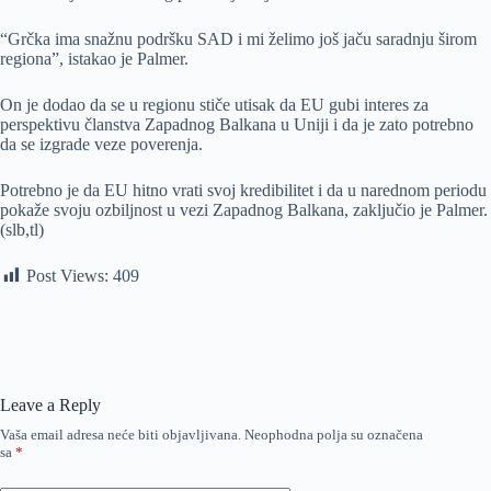
“Grčka ima snažnu podršku SAD i mi želimo još jaču saradnju širom
regiona”, istakao je Palmer.
On je dodao da se u regionu stiče utisak da EU gubi interes za
perspektivu članstva Zapadnog Balkana u Uniji i da je zato potrebno
da se izgrade veze poverenja.
Potrebno je da EU hitno vrati svoj kredibilitet i da u narednom periodu
pokaže svoju ozbiljnost u vezi Zapadnog Balkana, zaključio je Palmer.
(slb,tl)
Post Views:
409
Leave a Reply
Vaša email adresa neće biti objavljivana.
Neophodna polja su označena
sa
*