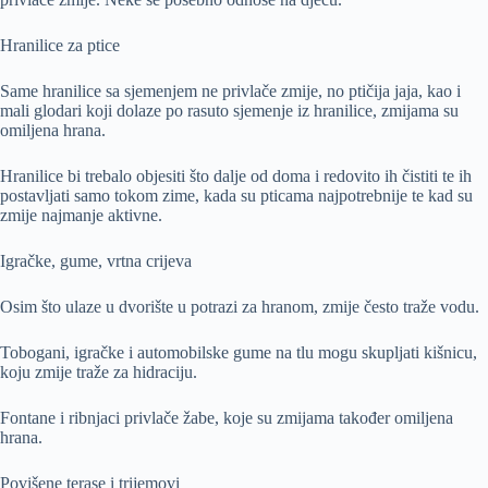
Hranilice za ptice
Same hranilice sa sjemenjem ne privlače zmije, no ptičija jaja, kao i
mali glodari koji dolaze po rasuto sjemenje iz hranilice, zmijama su
omiljena hrana.
Hranilice bi trebalo objesiti što dalje od doma i redovito ih čistiti te ih
postavljati samo tokom zime, kada su pticama najpotrebnije te kad su
zmije najmanje aktivne.
Igračke, gume, vrtna crijeva
Osim što ulaze u dvorište u potrazi za hranom, zmije često traže vodu.
Tobogani, igračke i automobilske gume na tlu mogu skupljati kišnicu,
koju zmije traže za hidraciju.
Fontane i ribnjaci privlače žabe, koje su zmijama također omiljena
hrana.
Povišene terase i trijemovi