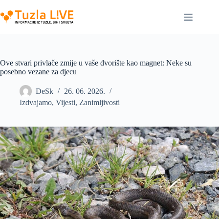
Skip
to
content
Ove stvari privlače zmije u vaše dvorište kao magnet: Neke su
posebno vezane za djecu
DeSk
26. 06. 2026.
Izdvajamo
,
Vijesti
,
Zanimljivosti