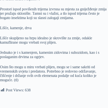
Prostori ispod povišenih trijema izvrsna su mjesta za gniježđenje zmija
jer pružaju sklonište. Tamni su i vlažni, a tlo ispod trijema često je
bogato insektima koji su slasni zalogaji zmijama.
Lišće, kamenje, drva
Lišće skupljeno na hrpu idealno je skrovište za zmije, odakle
kamuflirane mogu vrebati svoj plijen.
Jednako je i s kamenjem, kamenim zidovima i suhozidom, kao i s
poslaganim drvima za ogrjev.
Osim što mogu u miru vrebati plijen, mogu se i same sakriti od
vremenskih uvjeta i predatora. Potrebno je redovno održavanje,
čišćenje i držanje svih ovih elemenata podalje od kuća koliko je
moguće. (tl)
Post Views:
638