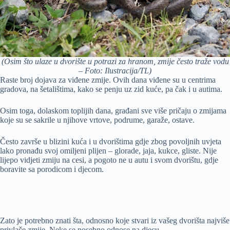
(Osim što ulaze u dvorište u potrazi za hranom, zmije često traže vodu
– Foto: Ilustracija/TL)
Raste broj dojava za viđene zmije. Ovih dana viđene su u centrima
gradova, na šetalištima, kako se penju uz zid kuće, pa čak i u autima.
Osim toga, dolaskom toplijih dana, građani sve više pričaju o zmijama
koje su se sakrile u njihove vrtove, podrume, garaže, ostave.
Često završe u blizini kuća i u dvorištima gdje zbog povoljnih uvjeta
lako pronađu svoj omiljeni plijen – glorade, jaja, kukce, gliste. Nije
lijepo vidjeti zmiju na cesi, a pogoto ne u autu i svom dvorištu, gdje
boravite sa porodicom i djecom.
Zato je potrebno znati šta, odnosno koje stvari iz vašeg dvorišta najviše
privlače zmije. Neke se posebno odnose na djecu.