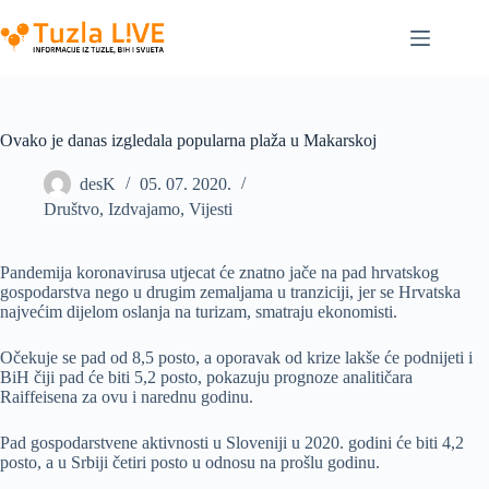
Skip
to
content
Ovako je danas izgledala popularna plaža u Makarskoj
desK
05. 07. 2020.
Društvo
,
Izdvajamo
,
Vijesti
Pandemija koronavirusa utjecat će znatno jače na pad hrvatskog
gospodarstva nego u drugim zemaljama u tranziciji, jer se Hrvatska
najvećim dijelom oslanja na turizam, smatraju ekonomisti.
Očekuje se pad od 8,5 posto, a oporavak od krize lakše će podnijeti i
BiH čiji pad će biti 5,2 posto, pokazuju prognoze analitičara
Raiffeisena za ovu i narednu godinu.
Pad gospodarstvene aktivnosti u Sloveniji u 2020. godini će biti 4,2
posto, a u Srbiji četiri posto u odnosu na prošlu godinu.