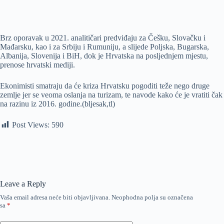
Brz oporavak u 2021. analitičari predviđaju za Češku, Slovačku i
Mađarsku, kao i za Srbiju i Rumuniju, a slijede Poljska, Bugarska,
Albanija, Slovenija i BiH, dok je Hrvatska na posljednjem mjestu,
prenose hrvatski mediji.
Ekonimisti smatraju da će kriza Hrvatsku pogoditi teže nego druge
zemlje jer se veoma oslanja na turizam, te navode kako će je vratiti čak
na razinu iz 2016. godine.(bljesak,tl)
Post Views:
590
Leave a Reply
Vaša email adresa neće biti objavljivana.
Neophodna polja su označena
sa
*