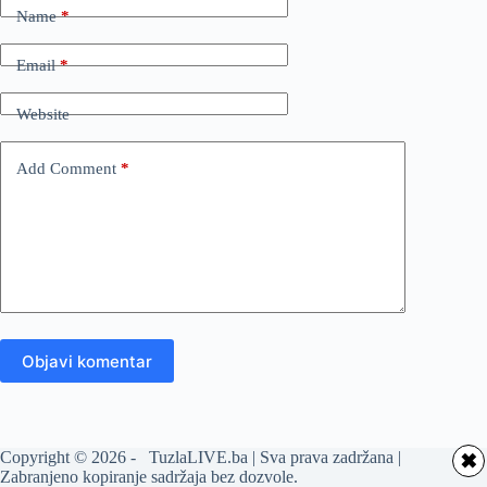
Name
*
Email
*
Website
Add Comment
*
Objavi komentar
Copyright © 2026 - TuzlaLIVE.ba | Sva prava zadržana |
✖
Zabranjeno kopiranje sadržaja bez dozvole.