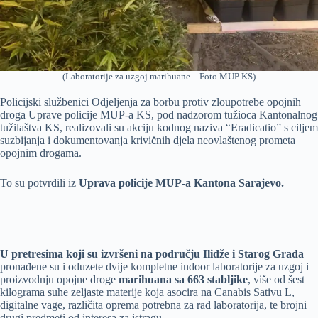
(Laboratorije za uzgoj marihuane – Foto MUP KS)
Policijski službenici Odjeljenja za borbu protiv zloupotrebe opojnih
droga Uprave policije MUP-a KS, pod nadzorom tužioca Kantonalnog
tužilaštva KS, realizovali su akciju kodnog naziva “Eradicatio” s ciljem
suzbijanja i dokumentovanja krivičnih djela neovlaštenog prometa
opojnim drogama.
To su potvrdili iz
Uprava policije MUP-a Kantona Sarajevo.
U pretresima koji su izvršeni na području Ilidže i Starog Grada
pronađene su i oduzete dvije kompletne indoor laboratorije za uzgoj i
proizvodnju opojne droge
marihuana sa 663 stabljike
, više od šest
kilograma suhe zeljaste materije koja asocira na Canabis Sativu L,
digitalne vage, različita oprema potrebna za rad laboratorija, te brojni
drugi predmeti od interesa za istragu.