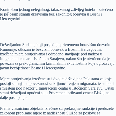
Kontrolom jednog nelegalnog, takozvanog „divljeg hotela“, zatečeno
je još osam stranih državljana bez zakonitog boravka u Bosni i
Hercegovini.
Državljaninu Sudana, koji posjeduje privremenu boravišnu dozvolu
Rumunije, otkazan je bezvizni boravak u Bosni i Hercegovini,
izrečena mjera protjerivanja i određeno stavljanje pod nadzor u
Imigracioni centar u Istočnom Sarajevu, nakon što je utvrđeno da je
povezan sa prekograničnim kriminalnim aktivnostima koje ugrožavaju
javnu bezbjednost Bosne i Hercegovine.
Mjere protjerivanja izrečene su i dvojici državljana Pakistana za koje
postoji sumnja na povezanost sa krijumčarenjem migranata, te su i oni
smješteni pod nadzor u Imigracioni centar u Istočnom Sarajevu. Ostali
strani državljani upućeni su u Privremeni prihvatni centar Blažuj na
dalje postupanje.
Prema vlasnicima objekata izrečene su prekršajne sankcije i preduzete
zakonom propisane mjere iz nadležnosti Službe za poslove sa