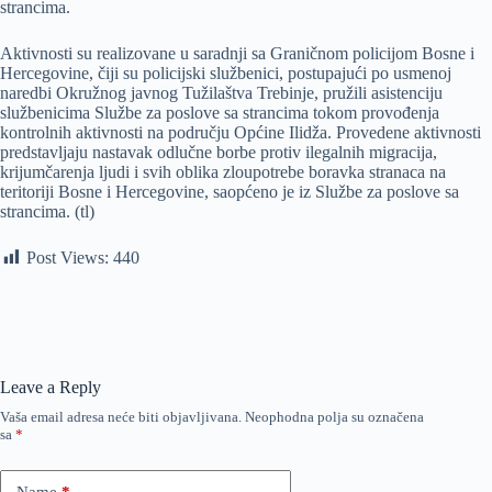
strancima.
Aktivnosti su realizovane u saradnji sa Graničnom policijom Bosne i
Hercegovine, čiji su policijski službenici, postupajući po usmenoj
naredbi Okružnog javnog Tužilaštva Trebinje, pružili asistenciju
službenicima Službe za poslove sa strancima tokom provođenja
kontrolnih aktivnosti na području Općine Ilidža. Provedene aktivnosti
predstavljaju nastavak odlučne borbe protiv ilegalnih migracija,
krijumčarenja ljudi i svih oblika zloupotrebe boravka stranaca na
teritoriji Bosne i Hercegovine, saopćeno je iz Službe za poslove sa
strancima. (tl)
Post Views:
440
Leave a Reply
Vaša email adresa neće biti objavljivana.
Neophodna polja su označena
sa
*
Name
*