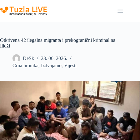
Skip
to
content
Otkrivena 42 ilegalna migranta i prekogranični kriminal na
Ilidži
DeSk
23. 06. 2026.
Crna hronika
,
Izdvajamo
,
Vijesti