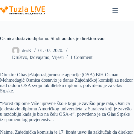
Skip
to
content
Osmica dostavio diplomu: Studirao dok je direktorovao
desK
01. 07. 2020.
Društvo
,
Izdvajamo
,
Vijesti
1 Comment
Direktor Obavještajno-sigurnosne agencije (OSA) BiH Osman
Mehmedagić Osmica dostavio je danas Zajedničkoj komisiji za nadzor
nad radom OSA svoju fakultetsku diplomu, potvrđeno je za Glas
Srpske.
“Pored diplome Više upravne škole koju je završio prije rata, Osmica
je dostavio diplomu Američkog univerziteta iz Sarajeva koji je završio
u razdoblju kada je bio na čelu OSA-e”, potvrđeno je za Glas Srpske
iz spomenutog povjerenstva.
Naime, Zajednička komisija je 17. lipnja usvojila zaključak da direktor