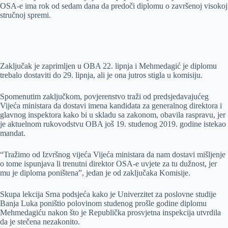
OSA-e ima rok od sedam dana da predoči diplomu o završenoj visokoj
stručnoj spremi.
Zaključak je zaprimljen u OBA 22. lipnja i Mehmedagić je diplomu
trebalo dostaviti do 29. lipnja, ali je ona jutros stigla u komisiju.
Spomenutim zaključkom, povjerenstvo traži od predsjedavajućeg
Vijeća ministara da dostavi imena kandidata za generalnog direktora i
glavnog inspektora kako bi u skladu sa zakonom, obavila raspravu, jer
je aktuelnom rukovodstvu OBA još 19. studenog 2019. godine istekao
mandat.
“Tražimo od Izvršnog vijeća Vijeća ministara da nam dostavi mišljenje
o tome ispunjava li trenutni direktor OSA-e uvjete za tu dužnost, jer
mu je diploma poništena”, jedan je od zaključaka Komisije.
Skupa lekcija Srna podsjeća kako je Univerzitet za poslovne studije
Banja Luka poništio polovinom studenog prošle godine diplomu
Mehmedagiću nakon što je Republička prosvjetna inspekcija utvrdila
da je stečena nezakonito.