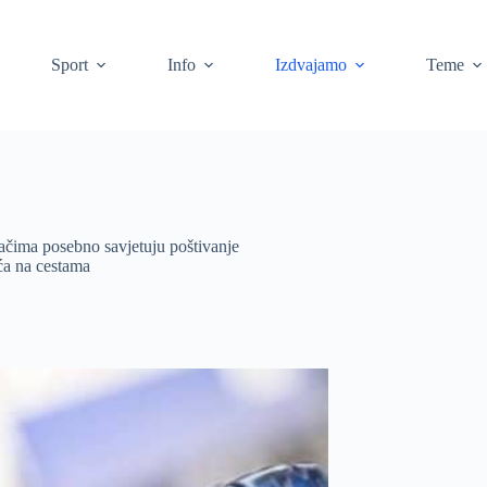
Sport
Info
Izdvajamo
Teme
začima posebno savjetuju poštivanje
eća na cestama