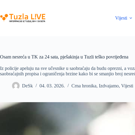
Skip
to
content
Vijesti
Osam nesreća u TK za 24 sata, pješakinja u Tuzli teško povrijeđena
Iz policije apeluju na sve učesnike u saobraćaju da budu oprezni, a vo
saobraćajnih propisa i ograničenja brzine kako bi se smanjio broj nesr
DeSk
04. 03. 2026.
Crna hronika
,
Izdvajamo
,
Vijesti