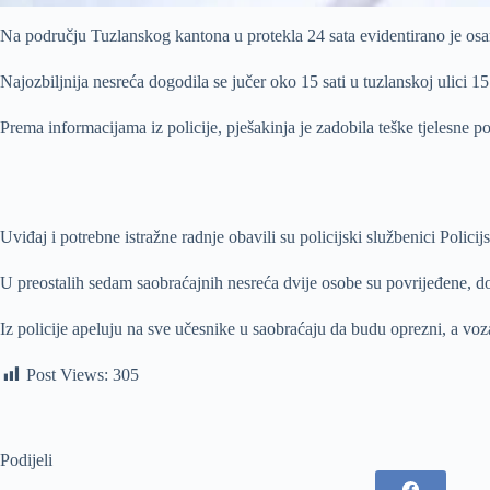
Na području Tuzlanskog kantona u protekla 24 sata evidentirano je osam
Najozbiljnija nesreća dogodila se jučer oko 15 sati u tuzlanskoj ulici 
Prema informacijama iz policije, pješakinja je zadobila teške tjelesne p
Uviđaj i potrebne istražne radnje obavili su policijski službenici Policij
U preostalih sedam saobraćajnih nesreća dvije osobe su povrijeđene, dok
Iz policije apeluju na sve učesnike u saobraćaju da budu oprezni, a vo
Post Views:
305
Podijeli