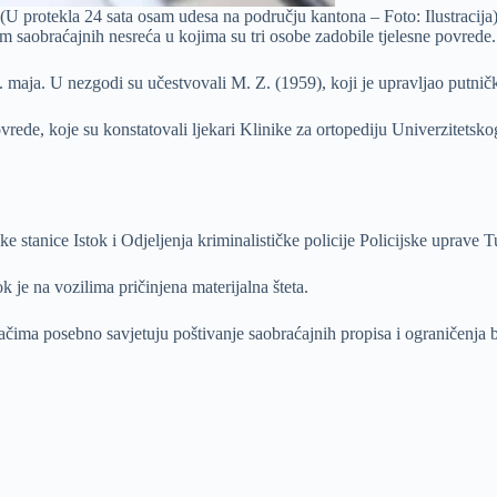
(U protekla 24 sata osam udesa na području kantona – Foto: Ilustracija
 saobraćajnih nesreća u kojima su tri osobe zadobile tjelesne povrede.
15. maja. U nezgodi su učestvovali M. Z. (1959), koji je upravljao putn
ovrede, koje su konstatovali ljekari Klinike za ortopediju Univerzitetsko
ske stanice Istok i Odjeljenja kriminalističke policije Policijske uprave T
 je na vozilima pričinjena materijalna šteta.
začima posebno savjetuju poštivanje saobraćajnih propisa i ograničenja 