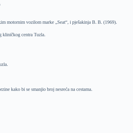
)
ičkim motornim vozilom marke „Seat“, i pješakinja B. B. (1969).
g kliničkog centra Tuzla.
uzla.
brzine kako bi se smanjio broj nesreća na cestama.