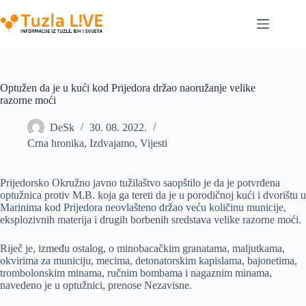
Skip
to
content
Optužen da je u kući kod Prijedora držao naoružanje velike
razorne moći
DeSk
30. 08. 2022.
Crna hronika
,
Izdvajamo
,
Vijesti
Prijedorsko Okružno javno tužilaštvo saopštilo je da je potvrđena
optužnica protiv M.B. koja ga tereti da je u porodičnoj kući i dvorištu u
Marinima kod Prijedora neovlašteno držao veću količinu municije,
eksplozivnih materija i drugih borbenih sredstava velike razorne moći.
Riječ je, između ostalog, o minobacačkim granatama, maljutkama,
okvirima za municiju, mecima, detonatorskim kapislama, bajonetima,
trombolonskim minama, ručnim bombama i nagaznim minama,
navedeno je u optužnici, prenose Nezavisne.