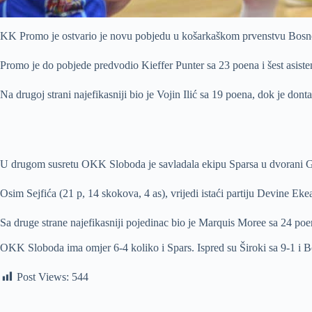
KK Promo je ostvario je novu pobjedu u košarkaškom prvenstvu Bosn
Promo je do pobjede predvodio Kieffer Punter sa 23 poena i šest asiste
Na drugoj strani najefikasniji bio je Vojin Ilić sa 19 poena, dok je don
U drugom susretu OKK Sloboda je savladala ekipu Sparsa u dvorani Go
Osim Sejfića (21 p, 14 skokova, 4 as), vrijedi istaći partiju Devine E
Sa druge strane najefikasniji pojedinac bio je Marquis Moree sa 24 poe
OKK Sloboda ima omjer 6-4 koliko i Spars. Ispred su Široki sa 9-1 i Bo
Post Views:
544