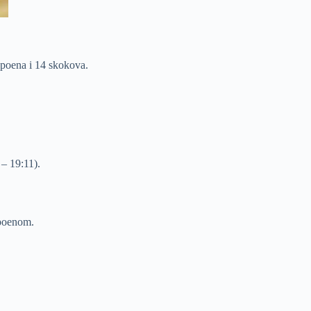
 poena i 14 skokova.
– 19:11).
 poenom.