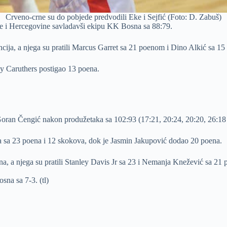
Crveno-crne su do pobjede predvodili Eke i Sejfić (Foto: D. Zabuš)
e i Hercegovine savladavši ekipu KK Bosna sa 88:79.
ncija, a njega su pratili Marcus Garret sa 21 poenom i Dino Alkić sa 15
tay Caruthers postigao 13 poena.
ran Čengić nakon produžetaka sa 102:93 (17:21, 20:24, 20:20, 26:18 
kea sa 23 poena i 12 skokova, dok je Jasmin Jakupović dodao 20 poena.
na, a njega su pratili Stanley Davis Jr sa 23 i Nemanja Knežević sa 21
sna sa 7-3. (tl)