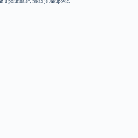
 u polufinale“, rekao je Jakupović.