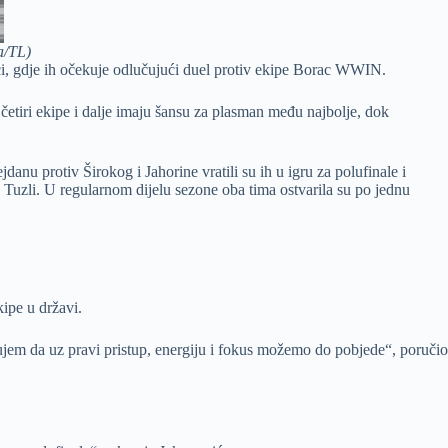
a/TL)
i, gdje ih očekuje odlučujući duel protiv ekipe Borac WWIN.
 četiri ekipe i dalje imaju šansu za plasman među najbolje, dok
danu protiv Širokog i Jahorine vratili su ih u igru za polufinale i
 Tuzli. U regularnom dijelu sezone oba tima ostvarila su po jednu
kipe u državi.
rujem da uz pravi pristup, energiju i fokus možemo do pobjede“, poručio