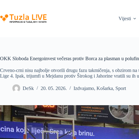
Skip
to
content
Vijesti
OKK Sloboda Energoinvest večeras protiv Borca za plasman u polufin
Crveno-crni nisu najbolje otvorili drugu fazu takmičenja, s obzirom na t
Lige 4. Ipak, trijumfi u Mejdanu protiv Širokog i Jahorine vratili su ih u
DeSk
20. 05. 2026.
Izdvajamo
,
Košarka
,
Sport