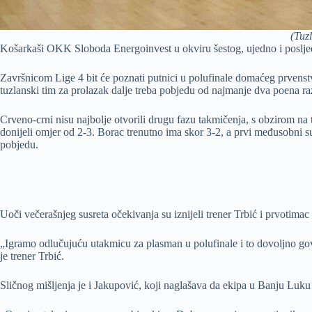
(Tuz
Košarkaši OKK Sloboda Energoinvest u okviru šestog, ujedno i poslje
Završnicom Lige 4 bit će poznati putnici u polufinale domaćeg prvenstva
tuzlanski tim za prolazak dalje treba pobjedu od najmanje dva poena ra
Crveno-crni nisu najbolje otvorili drugu fazu takmičenja, s obzirom na to
donijeli omjer od 2-3. Borac trenutno ima skor 3-2, a prvi međusobni s
pobjedu.
Uoči večerašnjeg susreta očekivanja su iznijeli trener Trbić i prvotimac
„Igramo odlučujuću utakmicu za plasman u polufinale i to dovoljno govo
je trener Trbić.
Sličnog mišljenja je i Jakupović, koji naglašava da ekipa u Banju Luk