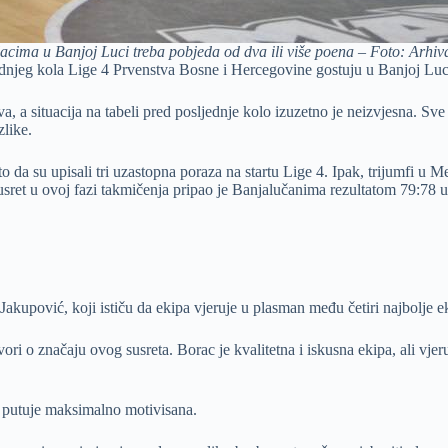
lacima u Banjoj Luci treba pobjeda od dva ili više poena – Foto: Arhiv
dnjeg kola Lige 4 Prvenstva Bosne i Hercegovine gostuju u Banjoj Luc
, a situacija na tabeli pred posljednje kolo izuzetno je neizvjesna. Sve
zlike.
 da su upisali tri uzastopna poraza na startu Lige 4. Ipak, trijumfi u Mej
usret u ovoj fazi takmičenja pripao je Banjalučanima rezultatom 79:78 u
 Jakupović, koji ističu da ekipa vjeruje u plasman među četiri najbolje e
ri o značaju ovog susreta. Borac je kvalitetna i iskusna ekipa, ali vje
u putuje maksimalno motivisana.