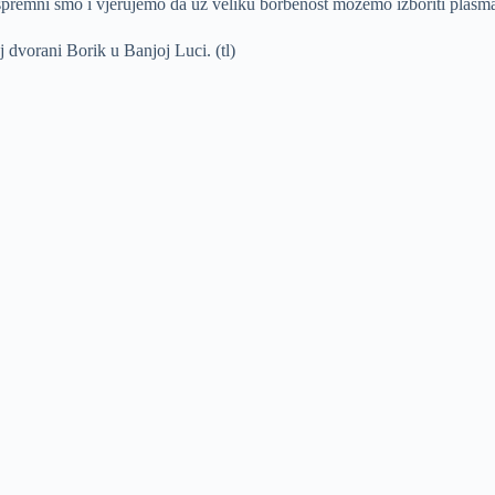
premni smo i vjerujemo da uz veliku borbenost možemo izboriti plasman
 dvorani Borik u Banjoj Luci. (tl)