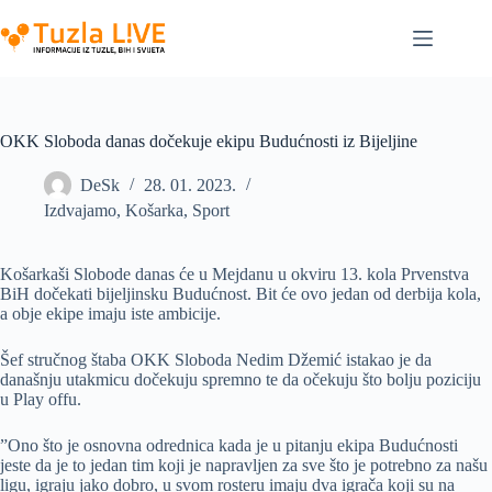
Skip
to
content
OKK Sloboda danas dočekuje ekipu Budućnosti iz Bijeljine
DeSk
28. 01. 2023.
Izdvajamo
,
Košarka
,
Sport
Košarkaši Slobode danas će u Mejdanu u okviru 13. kola Prvenstva
BiH dočekati bijeljinsku Budućnost. Bit će ovo jedan od derbija kola,
a obje ekipe imaju iste ambicije.
Šef stručnog štaba OKK Sloboda Nedim Džemić istakao je da
današnju utakmicu dočekuju spremno te da očekuju što bolju poziciju
u Play offu.
”Ono što je osnovna odrednica kada je u pitanju ekipa Budućnosti
jeste da je to jedan tim koji je napravljen za sve što je potrebno za našu
ligu, igraju jako dobro, u svom rosteru imaju dva igrača koji su na