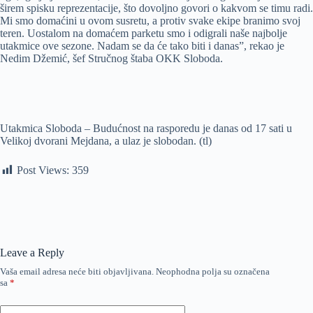
širem spisku reprezentacije, što dovoljno govori o kakvom se timu radi.
Mi smo domaćini u ovom susretu, a protiv svake ekipe branimo svoj
teren. Uostalom na domaćem parketu smo i odigrali naše najbolje
utakmice ove sezone. Nadam se da će tako biti i danas”, rekao je
Nedim Džemić, šef Stručnog štaba OKK Sloboda.
Utakmica Sloboda – Budućnost na rasporedu je danas od 17 sati u
Velikoj dvorani Mejdana, a ulaz je slobodan. (tl)
Post Views:
359
Leave a Reply
Vaša email adresa neće biti objavljivana.
Neophodna polja su označena
sa
*