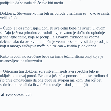
podijelila da se nada da će sve biti uredu.
Doktori iz Slovenije koji su bili na porođaju saglasni su – ovo je zaista
veliko čudo.
– Čudo je i da smo uspjeli donijeti sve četiri bebe na svijet. U ovom
slučaju je žena prirodno zatrudnila, vjerovatno je došlo do oplodnje
jedne jajne ćelije, koja se podijelila. Ovakve trudnoće su veoma
rizične, tako da ovakvu trudnoću je veoma teško dovesti do porođaja,
koji u mnogo slučajeva može biti rizičan – istakla je doktorica.
Kako navodi, novorođene bebe su imale težinu sličnu onoj koja je
ustanovljena na ultrazvuku.
– Ogroman tim doktora, zdravstvenih sredstava i osoblja bilo je
uključeno u ovaj porod. Bebama još treba pomoć, ali mi se trudimo da
što prije omogućimo da one budu sa svojom majkom. Bar još pet
sedmica bi trebali da ih zadržimo ovdje – dodaju oni. (tl)
Post Views:
770