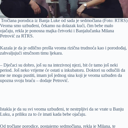
Tročlana porodica iz Banja Luke od sada je sedmočlana (Foto: RTRS)
Veoma smo uzbuđeni, čekamo na dolazak kući, čim bebe malo
ojačaju, rekla je ponosna majka četvorki i Banjalučanka Milana
Petrović za RTRS.
Kazala je da je odlično prošla veoma rizična trudnoća kao i porodođaj,
zahvaljujući stručnom timu ljekara.
– Dječaci su dobro, još su na intezivnoj njezi, bit će tamo još neki
period. Јoš neko vrijeme će ostati u inkubatoru. Doktori su odlučili da
me ne mogu pustiti, imam još jednog sina koji je veoma uzbuđen da
upozna svoju braću – dodaje Petrović.
Istakla je da su svi veoma uzbuđeni, te nestrpljivi da se vrate u Banju
Luku, a priliku za to će imati kada bebe ojačaju.
Od tročlane porodice, postajemo sedmočlana, rekla je Milana, te