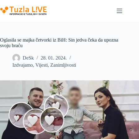
Skip
to
content
Oglasila se majka četvorki iz BiH: Sin jedva čeka da upozna
svoju braću
DeSk
28. 01. 2024.
Izdvajamo
,
Vijesti
,
Zanimljivosti