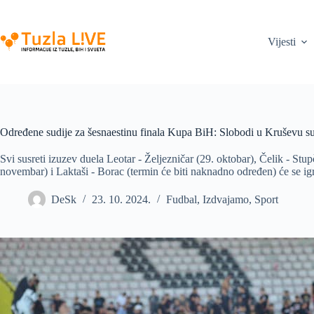
Skip
to
content
Vijesti
Određene sudije za šesnaestinu finala Kupa BiH: Slobodi u Kruševu s
Svi susreti izuzev duela Leotar - Željezničar (29. oktobar), Čelik - Stup
novembar) i Laktaši - Borac (termin će biti naknadno određen) će se igr
DeSk
23. 10. 2024.
Fudbal
,
Izdvajamo
,
Sport