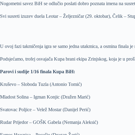
Nogometni savez BiH se odlučio poslati dobro poznata imena na susrete
Svi susreti izuzev duela Leotar – Željezničar (29. oktobar), Čelik – Stu
U ovoj fazi takmičenja igra se samo jedna utakmica, a osmina finala je
Podsjećamo, trofej osvajača Kupa brani ekipa Zrinjskog, koja je u proš
Parovi i sudije 1/16 finala Kupa BiH:
Kruševo – Sloboda Tuzla (Antonio Tomić)
Mladost Solina – Igman Konjic (Dražen Marić)
Svatovac Poljice – Velež Mostar (Danijel Perić)
Rudar Prijedor – GOŠK Gabela (Nemanja Aleksić)
Famos Hrasnica – Posušje (Dragan Žarić)