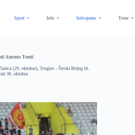
Sport
Info
Izdvajamo
Teme
udi Antonio Tomić
čanica (29. oktobar), Troglav - Široki Brijeg (6.
ati 30. oktobra