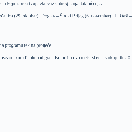
 u kojima učestvuju ekipe iz elitnog ranga takmičenja.
pčanica (29. oktobar), Troglav – Široki Brijeg (6. novembar) i Laktaši –
 na programu tek na proljeće.
losezonskom finalu nadigrala Borac i u dva meča slavila s ukupnih 2:0.