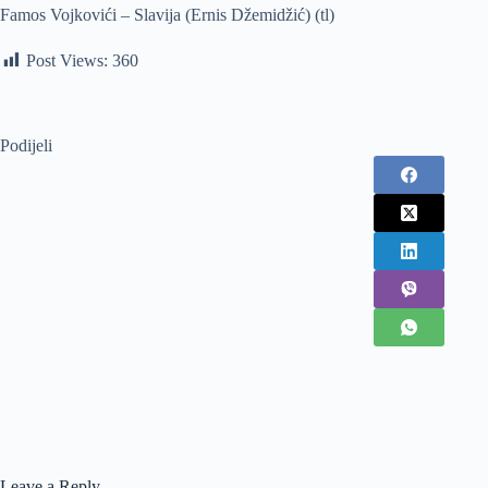
Famos Vojkovići – Slavija (Ernis Džemidžić) (tl)
Post Views:
360
Podijeli
Leave a Reply