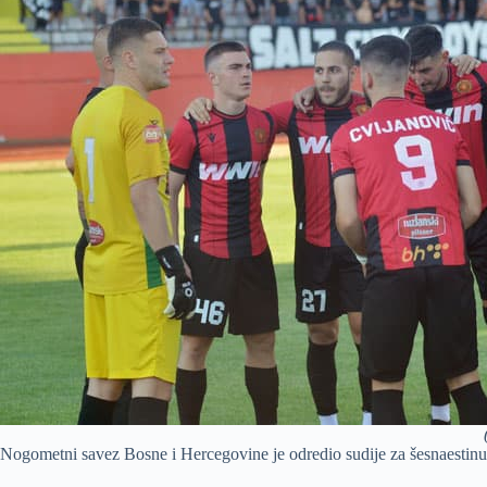
Nogometni savez Bosne i Hercegovine je odredio sudije za šesnaestin