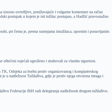
sa iznosio uvredljive, ponižavajuće i vulgarne komentare na račun
udski postupak u kojem je isti tužilac postupao, a Hadžić pravosnažno
osobi, pri čemu je, prema sumnjama istražilaca, upornim i ponavljanim
oštećeni osjećali ugroženo i strahovali za vlastitu sigurnost.
P-a TK, Odsjeka za borbu protiv organizovanog i kompjuterskog
 je u nadležnost Tužilaštva, gdje je protiv njega otvorena istraga i
laštvu Federacije BiH radi delegiranja nadležnosti drugom tužilaštvu.