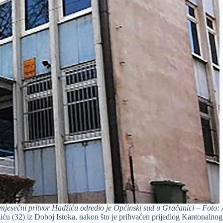
mjesečni pritvor Hadžiću odredio je Općinski sud u Gračanici – Foto: 
iću (32) iz Doboj Istoka, nakon što je prihvaćen prijedlog Kantonalno