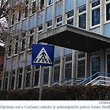
(Jedno
Općinski sud u Gračanici odredio je jednomjesečni pritvor Amiru Hadž