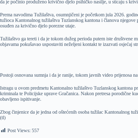
da je počinio produženo krivično djelo psihičko nasilje, u sticaju s kri
Prema navodima Tužilaštva, osumnjičeni je početkom jula 2026. godine,
tužioca Kantonalnog tužilaštva Tuzlanskog kantona i članova njegove po
osuđen za krivično djelo porezne utaje.
Tužilaštvo ga tereti i da je tokom dužeg perioda putem iste društvene 
objavama pokušavao uspostaviti neželjeni kontakt te izazvati osjećaj str
Postoji osnovana sumnja i da je ranije, tokom javnih video prijenosa na
Istragu u ovom predmetu Kantonalno tužilaštvo Tuzlanskog kantona pro
kriminala te Policijske uprave Gračanica. Nakon pretresa porodične kuće,
obavljeno ispitivanje.
Zbog činjenice da je jedna od oštećenih osoba tužilac Kantonalnog tuži
(tl)
Post Views:
557