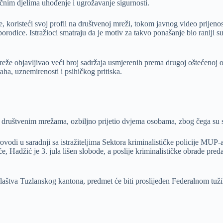
vičnim djelima uhođenje i ugrožavanje sigurnosti.
 koristeći svoj profil na društvenoj mreži, tokom javnog video prijeno
rodice. Istražioci smatraju da je motiv za takvo ponašanje bio raniji s
mreže objavljivao veći broj sadržaja usmjerenih prema drugoj oštećenoj 
aha, uznemirenosti i psihičkog pritiska.
 društvenim mrežama, ozbiljno prijetio dvjema osobama, zbog čega su se 
vodi u saradnji sa istražiteljima Sektora kriminalističke policije MU
 Hadžić je 3. jula lišen slobode, a poslije kriminalističke obrade predat
laštva Tuzlanskog kantona, predmet će biti proslijeđen Federalnom tuži