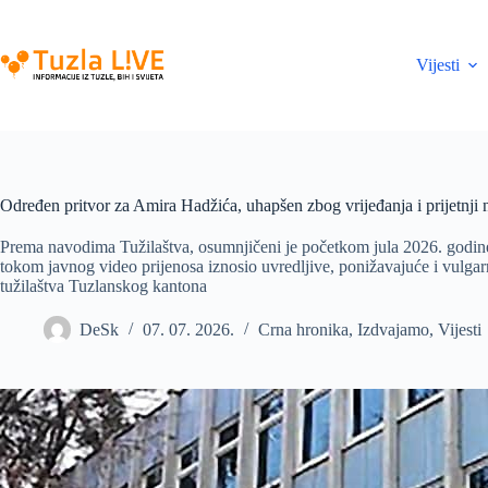
Skip
to
content
Vijesti
Određen pritvor za Amira Hadžića, uhapšen zbog vrijeđanja i prijetnj
Prema navodima Tužilaštva, osumnjičeni je početkom jula 2026. godine, 
tokom javnog video prijenosa iznosio uvredljive, ponižavajuće i vulg
tužilaštva Tuzlanskog kantona
DeSk
07. 07. 2026.
Crna hronika
,
Izdvajamo
,
Vijesti