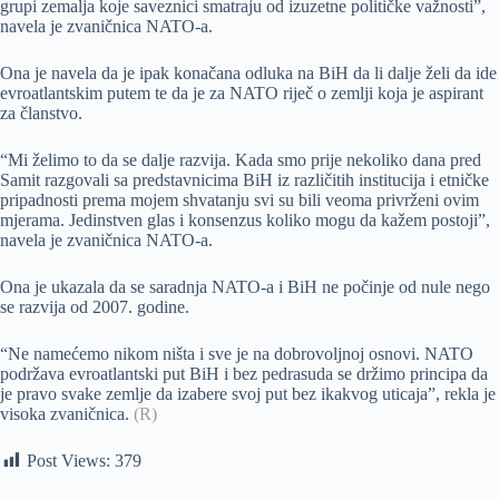
grupi zemalja koje saveznici smatraju od izuzetne političke važnosti”,
navela je zvaničnica NATO-a.
Ona je navela da je ipak konačana odluka na BiH da li dalje želi da ide
evroatlantskim putem te da je za NATO riječ o zemlji koja je aspirant
za članstvo.
“Mi želimo to da se dalje razvija. Kada smo prije nekoliko dana pred
Samit razgovali sa predstavnicima BiH iz različitih institucija i etničke
pripadnosti prema mojem shvatanju svi su bili veoma privrženi ovim
mjerama. Jedinstven glas i konsenzus koliko mogu da kažem postoji”,
navela je zvaničnica NATO-a.
Ona je ukazala da se saradnja NATO-a i BiH ne počinje od nule nego
se razvija od 2007. godine.
“Ne namećemo nikom ništa i sve je na dobrovoljnoj osnovi. NATO
podržava evroatlantski put BiH i bez pedrasuda se držimo principa da
je pravo svake zemlje da izabere svoj put bez ikakvog uticaja”, rekla je
visoka zvaničnica.
(R)
Post Views:
379