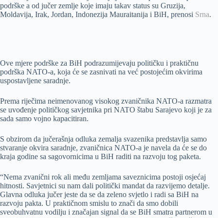
podrške a od jučer zemlje koje imaju takav status su Gruzija,
Moldavija, Irak, Jordan, Indonezija Mauraitanija i BiH, prenosi
Srna
.
Ove mjere podrške za BiH podrazumijevaju političku i praktičnu
podrška NATO-a, koja će se zasnivati na već postojećim okvirima
uspostavljene saradnje.
Prema riječima neimenovanog visokog zvaničnika NATO-a razmatra
se uvođenje političkog savjetnika pri NATO štabu Sarajevo koji je za
sada samo vojno kapacitiran.
S obzirom da jučerašnja odluka zemalja svazenika predstavlja samo
stvaranje okvira saradnje, zvaničnica NATO-a je navela da će se do
kraja godine sa sagovornicima u BiH raditi na razvoju tog paketa.
“Nema zvanični rok ali među zemljama saveznicima postoji osjećaj
hitnosti. Savjetnici su nam dali politički mandat da razvijemo detalje.
Glavna odluka jučer jeste da se da zeleno svjetlo i radi sa BiH na
razvoju pakta. U praktičnom smislu to znači da smo dobili
sveobuhvatnu vodilju i značajan signal da se BiH smatra partnerom u