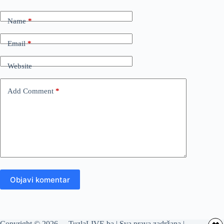
Name
*
Email
*
Website
Add Comment
*
Objavi komentar
Copyright © 2026 - TuzlaLIVE.ba | Sva prava zadržana |