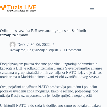
Skip
to
content
Odlukom saveznika BiH svrstana u grupu strateški bitnih
zemalja za alijansu
Desk
30. 06. 2022.
Izdvajamo
,
Regija/Svijet
,
Vijesti
1 Comment
Dodjeljivanjem paketa dodatne podrške u izgradnji odbrambenih
kapaciteta BiH je odlukom zemalja članica Sjeveroatlanstke alijanse
svrsatana u grupi strateški bitnih zemalja za NATO, izjavio je danas
novinarima u Madridu neimenovani visoki zvaničnik ovog saveza.
Ovaj pojačani angažman NATO predstavlja praktičnu i političku
podršku uvedenu zbog mogućeg, kako je rečeno, potpadanja pod
uticaja Rusije uz napomenu da je „bolje spriječiti nego liječiti“.
U historiji NATO-a do sada je dodijeljeno samo pet ovakvih paketa